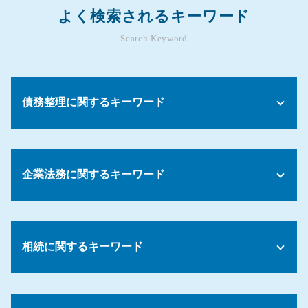
よく検索されるキーワード
Search Keyword
債務整理に関するキーワード
任意整理 メリット
債務整理
企業法務に関するキーワード
任意整理 支払い 遅れ
債務整理 子供への影響
債務整理 何回できる
コンプライアンス 個人情報
債務整理 ブラックリスト
秘密保持契約書 nda
債務 更改
相続に関するキーワード
労務 法律
債務整理 制限
労働基準法 問題
債務整理 生活費
懲戒処分 減給
遺産 法律相談
債務整理 過払い金
カスタマーハラスメント とは