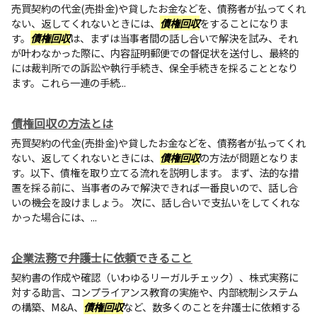
売買契約の代金(売掛金)や貸したお金などを、債務者が払ってくれ
ない、返してくれないときには、
債権回収
をすることになりま
す。
債権回収
は、まずは当事者間の話し合いで解決を試み、それ
が叶わなかった際に、内容証明郵便での督促状を送付し、最終的
には裁判所での訴訟や執行手続き、保全手続きを採ることとなり
ます。これら一連の手続...
債権回収の方法とは
売買契約の代金(売掛金)や貸したお金などを、債務者が払ってくれ
ない、返してくれないときには、
債権回収
の方法が問題となりま
す。以下、債権を取り立てる流れを説明します。 まず、法的な措
置を採る前に、当事者のみで解決できれば一番良いので、話し合
いの機会を設けましょう。 次に、話し合いで支払いをしてくれな
かった場合には、...
企業法務で弁護士に依頼できること
契約書の作成や確認（いわゆるリーガルチェック）、株式実務に
対する助言、コンプライアンス教育の実施や、内部統制システム
の構築、M&A、
債権回収
など、数多くのことを弁護士に依頼する