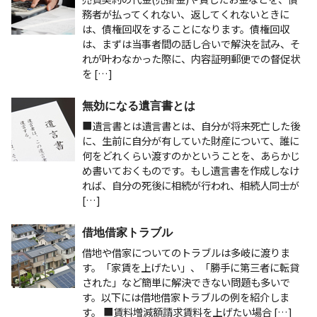
務者が払ってくれない、返してくれないときに
は、債権回収をすることになります。債権回収
は、まずは当事者間の話し合いで解決を試み、そ
れが叶わなかった際に、内容証明郵便での督促状
を […]
無効になる遺言書とは
■遺言書とは遺言書とは、自分が将来死亡した後
に、生前に自分が有していた財産について、誰に
何をどれくらい渡すのかということを、あらかじ
め書いておくものです。もし遺言書を作成しなけ
れば、自分の死後に相続が行われ、相続人同士が
[…]
借地借家トラブル
借地や借家についてのトラブルは多岐に渡りま
す。「家賃を上げたい」、「勝手に第三者に転貸
された」など簡単に解決できない問題も多いで
す。以下には借地借家トラブルの例を紹介しま
す。 ■賃料増減額請求賃料を上げたい場合 […]