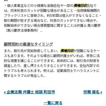
・個人事業主などの小規模な金融会社や一部の
債権回収
会社で
は、将来利息のカットが困難な場合があること・信用情報機関の
ブラックリストに登録され、約5年間は借入ができなくなること・
取引期間が短すぎる場合など、利息のカットができない場合や、
和解自体ができない場合債務整理に関することは弁護士 黒川慶彦
（黒川慶彦法律事務所）...
顧問契約の最適なタイミング
また、取引先が突如倒産してしまい、
債権回収
が困難になるケー
スもあります。そのような場合に顧問弁護士がいれば、早急に法
的な措置を講じることができます。具体的には、取引先の財産を
調査したり、差し押さえたりすることができます。会社内部での
トラブルも考えられます。例えば、従業員同士でハラスメントに
関するトラブルが発生した...
« 企業法務 弁護士 相談 町田市
労務 菊名 »
一覧に戻る