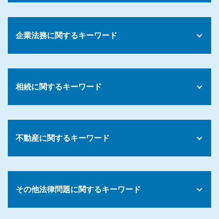
債務整理 わかりやすく
債務整理 違い
企業法務に関するキーワード
債務整理とは 個人
債務 権利
債務整理 生活影響
雇用 労働問題
債務整理 おすすめ ランキング
会社 パワハラ 相談
任意整理 債務整理
相続に関するキーワード
解雇条件 労働基準法
債務 年齢制限
パワハラ 対策
債務整理 倒産 違い
労働基準法 解雇事由
相続放棄 必要書類
債務整理 完済後
パワハラ 証拠
相続放棄 デメリット
債務整理費用 分割
会社 解雇
不動産に関するキーワード
遺産 法律相談
任意整理 支払い 遅れ
パワハラ 告発
遺産 相続人の範囲
債務整理 手続き 方法
セクハラ 処分
遺言 書 自筆
債務整理 デメリット 携帯
不動産トラブル 法律相談
パワハラ 訴えられたら
遺産分割協議書 作成
債務整理 ブラックリスト
不動産 訴訟
労使 紛争
配偶者 法定相続分
その他法律問題に関するキーワード
債務整理 借り入れ
アパート 賃貸契約
会社 就業規則
遺留分 時効
債務整理とは 自己破産
家賃滞納 強制退去 できない
懲戒処分 出勤停止
公正証書遺言 納得いかない
債務 承継
契約トラブル 相談