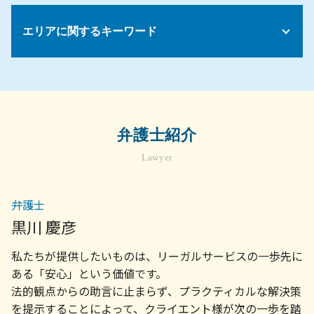
セクハラ 対策
顧問弁護士 メリット
相続 揉める 原因
債務 口約束
物件 契約
セクハラ 加害者
顧問弁護士 契約
相続人 連絡が取れない
債務整理 しない方がいい
家賃滞納 裁判
エリアに関するキーワード
カスタマーハラスメント 対応
会社 顧問弁護士
相続放棄 申述書
マンション 賃貸契約
会社 解雇 条件
景品表示法 わかりやすく
相続放棄 費用
家賃滞納 強制退去
継続雇用制度 就業規則
債権回収の方法
相続 遺留分 計算
相続問題 弁護士 相談 横浜市
不動産 契約トラブル
パワハラ 処分
契約書 リーガル チェックとは
遺言 無効
労務問題 弁護士 相談 世田谷区
売買契約 不動産
試用期間 解雇
顧問弁護士
法定相続人 順位
顧問弁護士 相談 世田谷区
土地 契約書
弁護士 顧問契約 メリット
代襲相続 孫 遺留分
不動産トラブル 弁護士 相談 町田市
賃貸 退去トラブル
弁護士紹介
債権 消滅時効
遺産分割協議書 同意しない
債権回収 弁護士 相談 町田市
住宅 売買 契約
顧問弁護士 契約書
公正証書遺言 無効
Lawyer
労務問題 弁護士 相談 川崎市
不動産トラブル 立ち退き
法律事務所 債権回収
相続 調停 取り下げ
企業法務 弁護士 相談 町田市
マンション 売買契約書
債権 売掛金
企業法務 弁護士 相談 世田谷区
不動産会社 トラブル
弁護士
顧問弁護士 社員の相談
不動産トラブル 弁護士 相談 横浜市
不動産売買 契約書
売掛金 未回収
黒川 慶彦
相続問題 弁護士 相談 世田谷区
入居 トラブル
債権 取り立て
労務問題 弁護士 相談 町田市
不動産 退去トラブル
私たちが提供したいものは、リーガルサービスの一歩先に
法人 破産 スケジュール
不動産トラブル 弁護士 相談 川崎市
売掛金 払っ てくれ ない
ある「安心」という価値です。
債権回収 弁護士 相談 横浜市
会社 法務
法的観点からの助言に止まらず、プラクティカルな解決策
顧問弁護士 相談 横浜市
売掛金 督促
を提示することによって、クライエント様が次の一歩を踏
顧問弁護士 相談 町田市