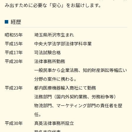
法務 顧問
み出すために必要な「安心」をお届けします。
顧問弁護士 菊名
相続問題 弁護士 相談 川崎市
相続問題 弁護士 相談 町田市
経歴
企業法務 菊名
不動産トラブル 弁護士 相談 世田谷区
昭和55年
埼玉県所沢市生まれ
平成15年
中央大学法学部法律学科卒業
平成17年
司法試験合格
平成20年
法律事務所勤務
一般民事から企業法務、知的財産訴訟等幅広い
分野の案件に携わる。
平成23年
都内医療機器輸入商社にて勤務
法務部門（国内外契約業務、労務紛争等）
物流部門、マーケティング部門の責任者を歴
任。
平成30年
真英法律事務所設立
菊名支店代表