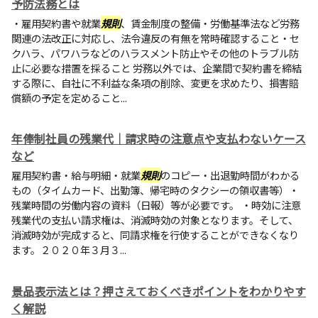
予防法務とは
・雇用契約書や就業
規則
、賃金制度の整備・労働基準法など労務
関連の法改正に対応し、法令違反の有無を常時確認すること・セ
クハラ、パワハラなどのハラスメント防止やその他のトラブル防
止に必要な措置を採ること 労務以外では、企業間で契約書を締結
する際に、自社に不利益な条項の削除、変更を求めたり、損害賠
償額の予定を定めること...
年俸制社員の残業代｜請求時の注意点や支払わないケース
など
雇用契約書・給与明細・就業
規則
のコピー・出退勤時間がわかる
もの（タイムカード、出勤簿、帰宅時のタクシーの領収書等）・
残業時間の労働内容の資料（日報）等が必要です。 ・時効に注意
残業代の支払い請求権は、消滅時効の対象となります。そして、
消滅時効が完成すると、同請求権を行使することができなくなり
ます。２０２０年３月３...
景品表示法とは？押さえておくべきポイントをわかりやす
く解説