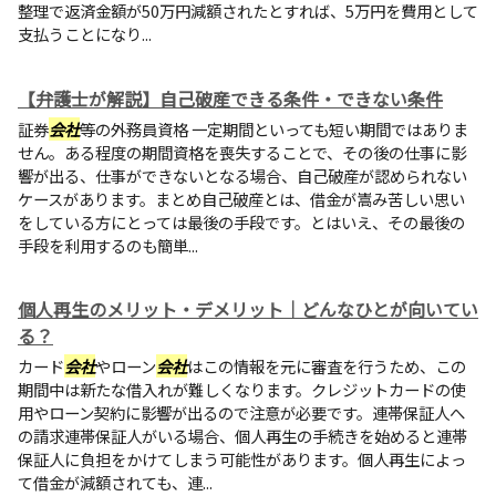
整理で返済金額が50万円減額されたとすれば、5万円を費用として
支払うことになり...
【弁護士が解説】自己破産できる条件・できない条件
証券
会社
等の外務員資格 一定期間といっても短い期間ではありま
せん。ある程度の期間資格を喪失することで、その後の仕事に影
響が出る、仕事ができないとなる場合、自己破産が認められない
ケースがあります。まとめ自己破産とは、借金が嵩み苦しい思い
をしている方にとっては最後の手段です。とはいえ、その最後の
手段を利用するのも簡単...
個人再生のメリット・デメリット｜どんなひとが向いてい
る？
カード
会社
やローン
会社
はこの情報を元に審査を行うため、この
期間中は新たな借入れが難しくなります。クレジットカードの使
用やローン契約に影響が出るので注意が必要です。連帯保証人へ
の請求連帯保証人がいる場合、個人再生の手続きを始めると連帯
保証人に負担をかけてしまう可能性があります。個人再生によっ
て借金が減額されても、連...