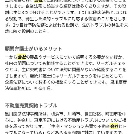
さします。企業法務に該当する業務は数多くありますが、その役
割は主に3つに分けることができます。1つ目は臨床法務とよばれ
る役割で、発生した法的トラブルに対応する役割のことをさしま
す。2つ目は予防法務とよばれる役割で、法的トラブルの発生を未
然に防ぐ役割のことを...
顧問弁護士がいるメリット
一から
会社
の製品やサービスについて説明する必要がないほか、
社内の問題についても相談することができます。リーガルチェッ
クとは、主に契約書について法的に問題がないか確認することを
さしますが、顧問弁護士にはリーガルチェックをはじめとして、
企業法務について数多くの相談をすることができます。 黒川慶彦
法律事務所は、神奈川県...
不動産売買契約トラブル
黒川慶彦法律事務所は、横浜市、川崎市、世田谷区、町田市を中
心に、神奈川、東京周辺における不動産トラブルについてのご相
談を承っております。 「住宅・マンション売買で不動産
会社
とト
ラブルになっている」などあらゆる問題に対応していますので、