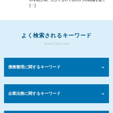
[…]
よく検索されるキーワード
Search Keyword
債務整理に関するキーワード
債務整理 成功率
債務整理 倒産
企業法務に関するキーワード
債務整理 やってよかった
債務整理 生活費
債務整理 弁護士
解雇 手順