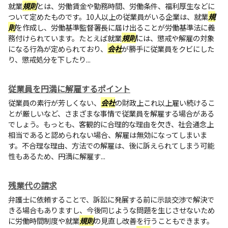
就業
規則
とは、労働賃金や勤務時間、労働条件、福利厚生などに
ついて定めたものです。10人以上の従業員がいる企業は、就業
規
則
を作成し、労働基準監督署長に届け出ることが労働基準法に義
務付けられています。たとえば就業
規則
には、懲戒や解雇の対象
になる行為が定められており、
会社
が勝手に従業員をクビにした
り、懲戒処分を下したり...
従業員を円満に解雇するポイント
従業員の素行が芳しくない、
会社
の財政上これ以上雇い続けるこ
とが厳しいなど、さまざまな事情で従業員を解雇する場合がある
でしょう。もっとも、客観的に合理的な理由を欠き、社会通念上
相当であると認められない場合、解雇は無効になってしまいま
す。不合理な理由、方法での解雇は、後に訴えられてしまう可能
性もあるため、円満に解雇す...
残業代の請求
弁護士に依頼することで、訴訟に発展する前に示談交渉で解決で
きる場合もありますし、今後同じような問題を生じさせないため
に労働時間制度や就業
規則
の見直し改善を行うこともできます。