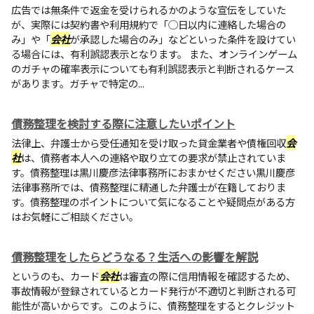
広告では無条件で返金を受けられるかのような宣伝をしていた
が、実際には契約書や利用規約で「◯日以内に連絡した場合の
み」や「
会社
が承認した場合のみ」などといった条件を設けてい
る場合には、有利誤認表示となります。 また、オンラインゲーム
のガチャの確率表示についても有利誤認表示と判断されるケース
があります。ガチャで特定の...
債務整理を検討する際に注意したいポイント
法律上、弁護士から受任通知を受け取った貸金業者や債権回収
会
社
は、債務者本人への連絡や取り立ての要求が禁止されていま
す。債務整理は黒川慶彦法律事務所におまかせください黒川慶彦
法律事務所では、債務整理に精通した弁護士が在籍しておりま
す。債務整理のポイントについて気になることや疑問点がある方
はお気軽にご相談ください。
債務整理をしたらどうなる？生活への影響を解説
というのも、カード
会社
は審査の際に信用情報を確認するため、
事故情報が登録されているとカード発行が不適切と判断される可
能性が高いからです。このように、債務整理をするとクレジット