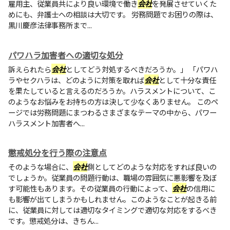
雇用主、従業員共により良い環境で働き
会社
を発展させていくた
めにも、弁護士への相談は大切です。 労務問題でお困りの際は、
黒川慶彦法律事務所まで...
パワハラ加害者への適切な処分
訴えられたら
会社
としてどう対処するべきだろうか。」 「パワハ
ラやセクハラは、どのように対策を取れば
会社
として十分な責任
を果たしていると言えるのだろうか。ハラスメントについて、こ
のようなお悩みをお持ちの方は決して少なくありません。 このペ
ージでは労務問題にまつわるさまざまなテーマの中から、パワー
ハラスメント加害者へ...
懲戒処分を行う際の注意点
そのような場合に、
会社
側としてどのような対応をすれば良いの
でしょうか。従業員の問題行動は、職場の雰囲気に悪影響を及ぼ
す可能性もあります。その従業員の行動によって、
会社
の信用に
も影響が出てしまうかもしれません。このようなことが起きる前
に、従業員に対しては適切なタイミングで適切な対応をするべき
です。懲戒処分は、きちん...