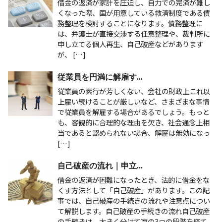
借金の返済が家計を圧迫し、自力での完済が難し
くなった際、国が用意している救済制度である債
務整理を検討することになります。債務整理に
は、弁護士が直接交渉する任意整理や、裁判所に
申し立てる個人再生、自己破産などがあります
が、 […]
従業員を円満に解雇す...
従業員の素行が芳しくない、会社の財政上これ以
上雇い続けることが厳しいなど、さまざまな事情
で従業員を解雇する場合があるでしょう。もっと
も、客観的に合理的な理由を欠き、社会通念上相
当であると認められない場合、解雇は無効になっ
[…]
自己破産の流れ｜申立...
借金の返済が困難になったとき、法的に借金をな
くす方法として「自己破産」があります。この記
事では、自己破産の手続きの流れや注意点につい
て解説します。自己破産の手続きの流れ自己破産
の手続きは、大きく分けて次の3つの段階を経て