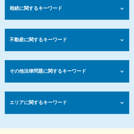
債務 口約束
コンプライアンス 講習
債務整理 未払い
相続に関するキーワード
労働基準法 解雇事由
債務 債権 簿記
解雇 要件
債務 借金 違い
懲戒処分 出勤停止
相続放棄 兄弟 必要書類
債務整理 手続き 流れ
解雇 方法
限定承認 手続き
債務整理 おすすめ 弁護士
労務管理 問題
不動産に関するキーワード
遺留分 請求期限
債務整理 身内
試用期間 解雇
遺産分割協議書 同意しない
債務 債券 違い
裁量労働制 残業代
法定相続分
債務 肩代わり 贈与
マンション 賃貸契約
雇用 労働問題
遺言書 法定相続人 遺留分
債務整理 手続き
不動産トラブル 調停
カスタマーハラスメント とは
相続財産管理人 選任 申立
その他法律問題に関するキーワード
債務整理 流れ
住宅 売買 契約
会社 パワハラ 相談
相続 兄弟 子供
債務整理 生活影響
契約トラブル 相談
パワハラ 対策
相続放棄 費用
債務 混同
不動産 契約トラブル
労務 紛争
顧問弁護士 契約
遺産 相続人の範囲
債務整理 認められない
賃貸契約
労働環境 問題
売掛金 回収 できない
遺言 書 自筆
個人再生 流れ
家賃滞納 強制退去 できない
エリアに関するキーワード
コンプライアンス パワハラ
法人 破産 スケジュール
遺言書 無効 申し立て
物件 契約
コンプライアンス 個人情報
債権 消滅時効
遺産分割協議がまとまらない
賃貸借 法律
労働基準法 問題
顧問弁護士 契約書
遺言書 1人に相続
顧問弁護士 相談 町田市
家賃滞納 強制退去
パワハラ 対応
債権回収の方法
遺言 法定相続人
不動産トラブル 弁護士 相談 川崎市
不動産トラブル 立ち退き
就労規定 作成 弁護士
債権 取り立て