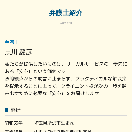
遺産相続 預金 引き出し
相続 菊名
不動産会社 トラブル
売掛金 未回収
相続放棄 必要書類
債権回収 弁護士 相談 世田谷区
家賃滞納 立ち退き
弁護士紹介
景品表示法 わかりやすく
公正証書遺言 納得いかない
労務問題 弁護士 相談 横浜市
建物 欠陥
法務 顧問
妻 遺留分
Lawyer
企業法務 弁護士 相談 川崎市
マンション トラブル 裁判
債権回収 会社 取立て
生前 遺言書 効力
企業法務 弁護士 相談 町田市
入居 トラブル
会社 顧問弁護士
顧問弁護士 相談 横浜市
賃貸 入居トラブル
弁護士
顧問弁護士
不動産トラブル 弁護士 相談 世田谷区
アパート 賃貸契約
弁護士 顧問契約 メリット
黒川 慶彦
債権回収 弁護士 相談 川崎市
不動産売買 契約書
会社 法務
顧問弁護士 菊名
家賃滞納 裁判
私たちが提供したいものは、リーガルサービスの一歩先に
売掛金 督促
不動産トラブル 弁護士 相談 横浜市
売掛金 払っ てくれ ない
ある「安心」という価値です。
企業法務 菊名
契約書 リーガル チェックとは
法的観点からの助言に止まらず、プラクティカルな解決策
労務問題 弁護士 相談 町田市
顧問弁護士 社員の相談
を提示することによって、クライエント様が次の一歩を踏
顧問弁護士 相談 世田谷区
債権 売掛金
み出すために必要な「安心」をお届けします。
企業法務 弁護士 相談 横浜市
労務 菊名
企業法務 弁護士 相談 世田谷区
経歴
債権回収 菊名
労務問題 弁護士 相談 川崎市
昭和55年
埼玉県所沢市生まれ
平成15年
中央大学法学部法律学科卒業