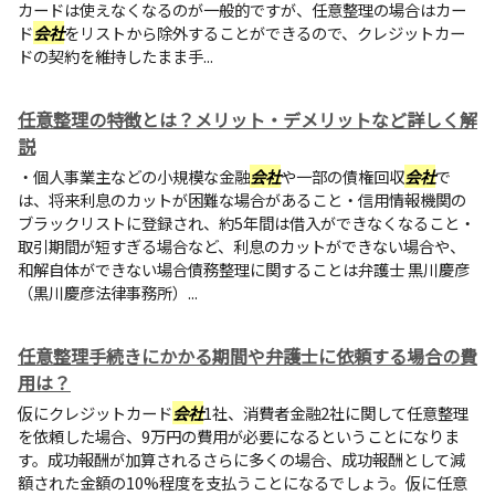
カードは使えなくなるのが一般的ですが、任意整理の場合はカー
ド
会社
をリストから除外することができるので、クレジットカー
ドの契約を維持したまま手...
任意整理の特徴とは？メリット・デメリットなど詳しく解
説
・個人事業主などの小規模な金融
会社
や一部の債権回収
会社
で
は、将来利息のカットが困難な場合があること・信用情報機関の
ブラックリストに登録され、約5年間は借入ができなくなること・
取引期間が短すぎる場合など、利息のカットができない場合や、
和解自体ができない場合債務整理に関することは弁護士 黒川慶彦
（黒川慶彦法律事務所）...
任意整理手続きにかかる期間や弁護士に依頼する場合の費
用は？
仮にクレジットカード
会社
1社、消費者金融2社に関して任意整理
を依頼した場合、9万円の費用が必要になるということになりま
す。成功報酬が加算されるさらに多くの場合、成功報酬として減
額された金額の10%程度を支払うことになるでしょう。仮に任意