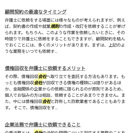
顧問契約の最適なタイミング
弁護士に依頼をする場面には様々なものが考えられますが、例え
ば、契約書の作成や就業
規則
の作成・改訂を依頼することが挙げ
られます。もちろん、このような作業を依頼したいときに、その
時限りで弁護士に依頼をすることもできますが、顧問契約を結ん
でおくことには、多くのメリットがあります。まずは、上記のよ
うな業務をいつでも依頼す...
債権回収を弁護士に依頼するメリット
その際、債権回収
会社
へ取り立てを委託する方法もあります。も
っとも債権回収
会社
が回収できる債権の種類には限りがあるほ
か、金融関係の企業からの依頼に限られるのが原則であるため、
個人でお悩みの方は相談、依頼することがあまりできません。ま
た、中には債権回収
会社
と詐称した詐欺業者であることもありま
す。 そこで、債権回収をす...
企業法務で弁護士に依頼できること
企業法務とは、
会社
の法的な問題について対応する業務のことを