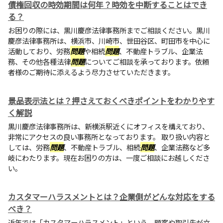
債権回収の時効期間は何年？時効を中断することはでき
る？
お困りの際には、黒川慶彦法律事務所までご相談ください。黒川
慶彦法律事務所は、横浜市、川崎市、世田谷区、町田市を中心に
活動しており、労務
問題
や相続
問題
、不動産トラブル、企業法
務、その他各種法律
問題
についてご相談を承っております。依頼
者様のご期待に添えるよう尽力させていただきます。
景品表示法とは？押さえておくべきポイントをわかりやす
く解説
黒川慶彦法律事務所は、新横浜駅近くにオフィスを構えており、
非常にアクセスの良い事務所となっております。 取り扱い内容と
しては、労務
問題
、不動産トラブル、相続
問題
、企業法務など多
岐にわたります。現在お困りの方は、一度ご相談にお越しくださ
い。
カスタマーハラスメントとは？企業側がどんな対応をする
べき？
近年では「カスタマーハラスメント」という、顧客や取引先が立