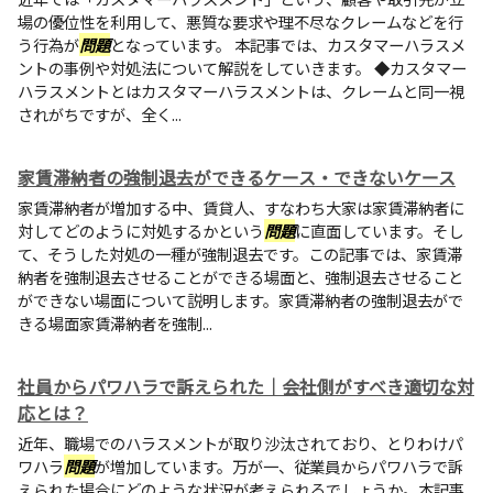
場の優位性を利用して、悪質な要求や理不尽なクレームなどを行
う行為が
問題
となっています。 本記事では、カスタマーハラスメ
ントの事例や対処法について解説をしていきます。 ◆カスタマー
ハラスメントとはカスタマーハラスメントは、クレームと同一視
されがちですが、全く...
家賃滞納者の強制退去ができるケース・できないケース
家賃滞納者が増加する中、賃貸人、すなわち大家は家賃滞納者に
対してどのように対処するかという
問題
に直面しています。そし
て、そうした対処の一種が強制退去です。この記事では、家賃滞
納者を強制退去させることができる場面と、強制退去させること
ができない場面について説明します。家賃滞納者の強制退去がで
きる場面家賃滞納者を強制...
社員からパワハラで訴えられた｜会社側がすべき適切な対
応とは？
近年、職場でのハラスメントが取り沙汰されており、とりわけパ
ワハラ
問題
が増加しています。万が一、従業員からパワハラで訴
えられた場合にどのような状況が考えられるでしょうか。本記事