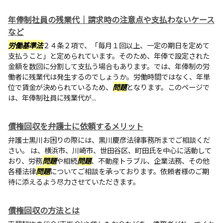
年俸制社員の残業代｜請求時の注意点や支払わないケース
など
労働基準法
２４条２項で、「毎月１回以上、一定の期日を定めて
支払うこと」と定められています。そのため、年俸で設定された
金額を数回に分割して支払う場合もあります。では、年俸制の労
働者に残業代は発生するのでしょうか。労働時間ではなく、年単
位で賃金が決められているため、
問題
となります。このページで
は、年俸制社員に残業代が...
債権回収を弁護士に依頼するメリット
弁護士黒川お困りの際には、黒川慶彦法律事務所までご相談くだ
さい。 は、横浜市、川崎市、世田谷区、町田氏を中心に活動して
おり、労務
問題
や相続
問題
、不動産トラブル、企業法務、その他
各種法律
問題
についてご相談を承っております。依頼者様のご期
待に添えるよう尽力させていただきます。
債権回収の方法とは