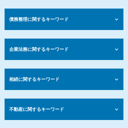
債務整理に関するキーワード
債務 任意整理とは
債務整理 和解とは
企業法務に関するキーワード
債務整理 種類
債務整理 ブラックリスト
自己破産 住宅ローン
カスタマーハラスメント 対応
債務整理 何回できる
労働紛争 解決
債務整理 成功率
相続に関するキーワード
解雇 方法
債務整理 倒産 違い
会社 解雇
債務整理 生活影響
ハラスメント 防止
遺言執行者 相続人
債務 強制執行
パワハラ 対策
遺留分 調停
債務整理 一部のみ
試用期間 解雇
不動産に関するキーワード
相続放棄 デメリット
債務 消滅
コンプライアンス パワハラ
公正証書遺言 無効
債務整理 注意
労働環境 問題
相続放棄 申述書
債務整理 子供への影響