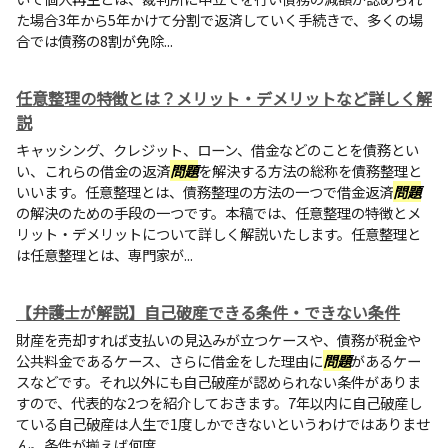
た場合3年から5年かけて分割で返済していく手続きで、多くの場
合では債務の8割が免除...
任意整理の特徴とは？メリット・デメリットなど詳しく解
説
キャッシング、クレジット、ローン、借金などのことを債務とい
い、これらの借金の返済
問題
を解決する方法の総称を債務整理と
いいます。任意整理とは、債務整理の方法の一つで借金返済
問題
の解決のための手段の一つです。本稿では、任意整理の特徴とメ
リット・デメリットについて詳しく解説いたします。任意整理と
は任意整理とは、専門家が...
【弁護士が解説】自己破産できる条件・できない条件
財産を売却すれば支払いの見込みが立つケースや、債務が税金や
公共料金であるケース、さらに借金をした理由に
問題
があるケー
スなどです。それ以外にも自己破産が認められない条件がありま
すので、代表的な2つを紹介しておきます。7年以内に自己破産し
ている自己破産は人生で1度しかできないというわけではありませ
ん。条件が揃えば何度...