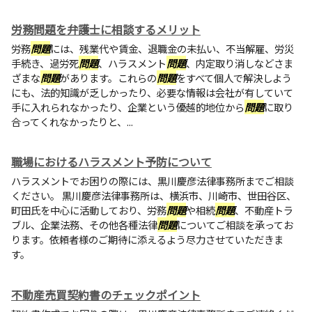
労務問題を弁護士に相談するメリット
労務
問題
には、残業代や賃金、退職金の未払い、不当解雇、労災
手続き、過労死
問題
、ハラスメント
問題
、内定取り消しなどさま
ざまな
問題
があります。これらの
問題
をすべて個人で解決しよう
にも、法的知識が乏しかったり、必要な情報は会社が有していて
手に入れられなかったり、企業という優越的地位から
問題
に取り
合ってくれなかったりと、...
職場におけるハラスメント予防について
ハラスメントでお困りの際には、黒川慶彦法律事務所までご相談
ください。 黒川慶彦法律事務所は、横浜市、川崎市、世田谷区、
町田氏を中心に活動しており、労務
問題
や相続
問題
、不動産トラ
ブル、企業法務、その他各種法律
問題
についてご相談を承ってお
ります。依頼者様のご期待に添えるよう尽力させていただきま
す。
不動産売買契約書のチェックポイント