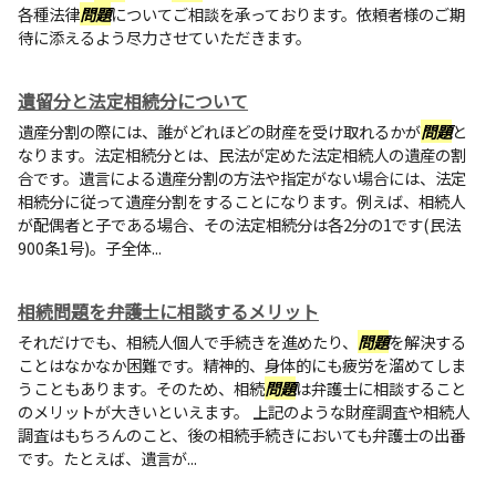
各種法律
問題
についてご相談を承っております。依頼者様のご期
待に添えるよう尽力させていただきます。
遺留分と法定相続分について
遺産分割の際には、誰がどれほどの財産を受け取れるかが
問題
と
なります。法定相続分とは、民法が定めた法定相続人の遺産の割
合です。遺言による遺産分割の方法や指定がない場合には、法定
相続分に従って遺産分割をすることになります。例えば、相続人
が配偶者と子である場合、その法定相続分は各2分の1です(民法
900条1号)。子全体...
相続問題を弁護士に相談するメリット
それだけでも、相続人個人で手続きを進めたり、
問題
を解決する
ことはなかなか困難です。精神的、身体的にも疲労を溜めてしま
うこともあります。そのため、相続
問題
は弁護士に相談すること
のメリットが大きいといえます。 上記のような財産調査や相続人
調査はもちろんのこと、後の相続手続きにおいても弁護士の出番
です。たとえば、遺言が...