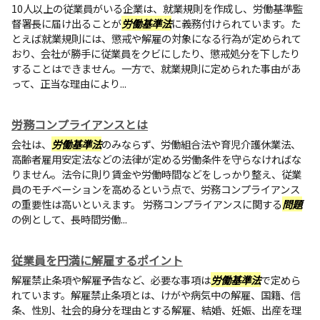
10人以上の従業員がいる企業は、就業規則を作成し、労働基準監
督署長に届け出ることが
労働基準法
に義務付けられています。た
とえば就業規則には、懲戒や解雇の対象になる行為が定められて
おり、会社が勝手に従業員をクビにしたり、懲戒処分を下したり
することはできません。一方で、就業規則に定められた事由があ
って、正当な理由により...
労務コンプライアンスとは
会社は、
労働基準法
のみならず、労働組合法や育児介護休業法、
高齢者雇用安定法などの法律が定める労働条件を守らなければな
りません。法令に則り賃金や労働時間などをしっかり整え、従業
員のモチベーションを高めるという点で、労務コンプライアンス
の重要性は高いといえます。 労務コンプライアンスに関する
問題
の例として、長時間労働...
従業員を円満に解雇するポイント
解雇禁止条項や解雇予告など、必要な事項は
労働基準法
で定めら
れています。解雇禁止条項とは、けがや病気中の解雇、国籍、信
条、性別、社会的身分を理由とする解雇、結婚、妊娠、出産を理