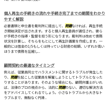
個人再生の手続きの流れや手続き完了までの期間をわかり
やすく解説
必要書類と申立書を裁判所に提出して、
問題
なければ、再生手続
き開始決定が出されます。すると個人再生委員が選任され、彼ら
が手続きの指導・監督を担う形になります。裁判所は改めて債務
状況を計算し、そちらをもとにして再生計画案を作成します。一
般的には借金の1/5もしくは持っている財産の総額、いずれか高い
ほうまで債務を圧縮し...
顧問契約の最適なタイミング
例えば、従業員同士でハラスメントに関するトラブルが発生した
り、
問題
を起こした従業員を解雇しようとしてトラブルとなった
りすることがあります。そのような場合にも、顧問弁護士がいれ
ば、法律のプロの視点から、法的に
問題
のない、適切な解決方法
をアドバイスしてくれるでしょう。小さなトラブルから大きなト
ラブルまで、無駄なく円滑...