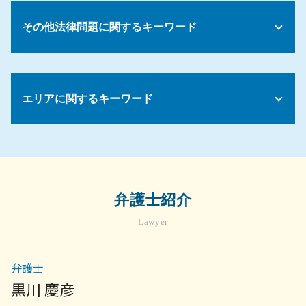
不動産トラブル 調停
就業規則 勤務時間
相続人 連絡が取れない
自己破産 条件
家賃滞納 強制退去 できない
裁量労働制 残業代
遺留分 兄弟
その他法律問題に関するキーワード
債務 相談
物件 契約
下請法 改正 2026
配偶者 法定相続分
債務整理 任意
建物 欠陥
パワハラ 再発防止
遺産分割協議 やり直し
個人再生 デメリット 債務整理
賃貸借 法律
継続雇用制度 就業規則
顧問弁護士 契約書
相続放棄 兄弟 必要書類
債務整理 意味
賃貸 入居トラブル
企業倫理 コンプライアンス
売掛金 払っ てくれ ない
遺産相続 預金 引き出し
債務 契約
土地 契約書
エリアに関するキーワード
コンプライアンス 従業員
弁護士 顧問契約 メリット
相続 兄弟 子供
入居 トラブル
解雇条件 労働基準法
顧問弁護士
遺言書 1人に相続
不動産トラブル 立ち退き
労働時間 問題
法務 顧問
遺言書 法定相続人 遺留分
不動産トラブル 弁護士 相談 町田市
マンション 売買契約書
セクハラ 対策
顧問弁護士 契約
相続 揉める 原因
企業法務 菊名
不動産 契約トラブル
就業規則とは
法律事務所 債権回収
遺産 相続人の範囲
企業法務 弁護士 相談 横浜市
売買契約 不動産
債権回収の方法
生前 遺言書 効力
労務 菊名
不動産トラブル 無料相談 弁護士
弁護士紹介
顧問弁護士 メリット
相続放棄 兄弟
不動産トラブル 菊名
明け渡し 訴訟
売掛金 督促
遺産分割 不動産
Lawyer
債権回収 菊名
マンション 賃貸契約
法律事務所 顧問
遺留分 時効
企業法務 弁護士 相談 町田市
住宅 売買 契約
景品表示法 わかりやすく
債権回収 弁護士 相談 世田谷区
家賃滞納 立ち退き
弁護士
契約書 リーガル チェックとは
労務問題 弁護士 相談 川崎市
家賃滞納 裁判
法人 破産 スケジュール
黒川 慶彦
債権回収 弁護士 相談 横浜市
賃貸 退去トラブル
顧問弁護士 社員の相談