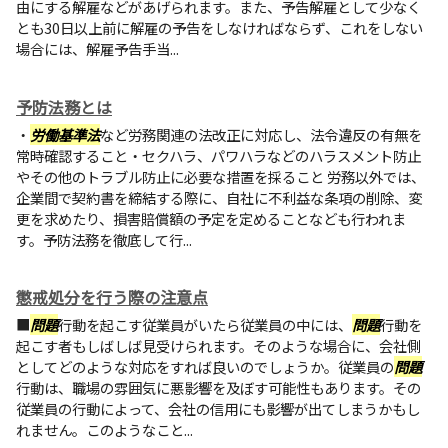
由にする解雇などがあげられます。また、予告解雇として少なく
とも30日以上前に解雇の予告をしなければならず、これをしない
場合には、解雇予告手当...
予防法務とは
・
労働基準法
など労務関連の法改正に対応し、法令違反の有無を
常時確認すること・セクハラ、パワハラなどのハラスメント防止
やその他のトラブル防止に必要な措置を採ること 労務以外では、
企業間で契約書を締結する際に、自社に不利益な条項の削除、変
更を求めたり、損害賠償額の予定を定めることなども行われま
す。予防法務を徹底して行...
懲戒処分を行う際の注意点
■
問題
行動を起こす従業員がいたら従業員の中には、
問題
行動を
起こす者もしばしば見受けられます。そのような場合に、会社側
としてどのような対応をすれば良いのでしょうか。従業員の
問題
行動は、職場の雰囲気に悪影響を及ぼす可能性もあります。その
従業員の行動によって、会社の信用にも影響が出てしまうかもし
れません。このようなこと...