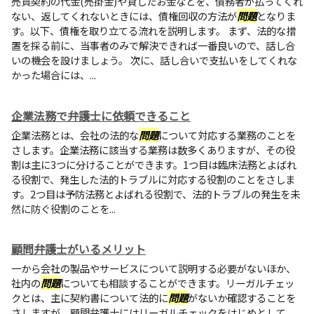
売買契約の代金(売掛金)や貸したお金などを、債務者が払ってくれ
ない、返してくれないときには、債権回収の方法が
問題
となりま
す。以下、債権を取り立てる流れを説明します。 まず、法的な措
置を採る前に、当事者のみで解決できれば一番良いので、話し合
いの機会を設けましょう。 次に、話し合いで支払いをしてくれな
かった場合には、...
企業法務で弁護士に依頼できること
企業法務とは、会社の法的な
問題
について対応する業務のことを
さします。企業法務に該当する業務は数多くありますが、その役
割は主に3つに分けることができます。1つ目は臨床法務とよばれ
る役割で、発生した法的トラブルに対応する役割のことをさしま
す。2つ目は予防法務とよばれる役割で、法的トラブルの発生を未
然に防ぐ役割のことを...
顧問弁護士がいるメリット
一から会社の製品やサービスについて説明する必要がないほか、
社内の
問題
についても相談することができます。リーガルチェッ
クとは、主に契約書について法的に
問題
がないか確認することを
さしますが、顧問弁護士にはリーガルチェックをはじめとして、