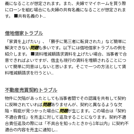
義になることが想定されます。また、夫婦でマイホームを買う際
にローンを組む場合にも夫婦の共有名義になることが想定されま
す。 ■共有名義のト...
借地借家トラブル
「家賃を上げたい」、「勝手に第三者に転貸された」など簡単に
解決できない
問題
も多いです。以下には借地借家トラブルの例を
紹介します。 ■賃料増減額請求賃料を上げたい場合、当事者で合
意できればよいですが、借主も現行の賃料を増額されることにつ
いて簡単に同意はしないと思います。そこで一つの方法として賃
料増減額請求を行うとい...
不動産売買契約トラブル
物件に欠陥があったとしても当事者間でその認識を共有して契約
に反映されていれば
問題
ありませんが、契約と異なるような欠
陥・瑕疵が見つかった場合に
問題
が生じます。この場合は「契約
不適合責任」を売主に対して追及することになります。契約不適
合責任追及の際には「不具合を知ったときから1年以内」に契約不
適合の内容を売主に通知し...