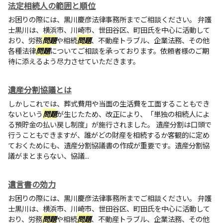
法定相続人の範囲と順位
お困りの際には、黒川慶彦法律事務所までご相談ください。 弁護
士黒川は、横浜市、川崎市、世田谷区、町田氏を中心に活動して
おり、労務
問題
や相続
問題
、不動産トラブル、企業法務、その他
各種法律
問題
についてご相談を承っております。依頼者様のご期
待に添えるよう尽力させていただきます。
遺産分割協議とは
しかしこれでは、葬式費用や当面の生活費を工面することもでき
ないという
問題
が生じたため、改正により、「単独の相続人によ
る預貯金の払い戻し制度」が施行されました。 遺産分割は口頭で
行うこともできますが、誰がどの財産を相続するか客観的に定め
ておくためにも、遺産分割協議書の作成が重要です。遺産分割協
議がまとまらない、協議...
遺言書の効力
お困りの際には、黒川慶彦法律事務所までご相談ください。 弁護
士黒川は、横浜市、川崎市、世田谷区、町田氏を中心に活動して
おり、労務
問題
や相続
問題
、不動産トラブル、企業法務、その他