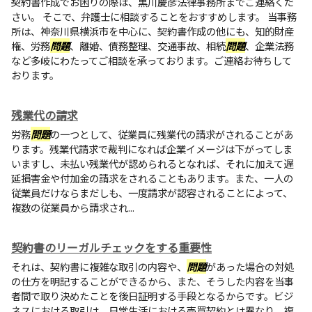
契約書作成でお困りの際は、黒川慶彦法律事務所までご連絡くだ
さい。 そこで、弁護士に相談することをおすすめします。 当事務
所は、神奈川県横浜市を中心に、契約書作成の他にも、知的財産
権、労務
問題
、離婚、債務整理、交通事故、相続
問題
、企業法務
など多岐にわたってご相談を承っております。ご連絡お待ちして
おります。
残業代の請求
労務
問題
の一つとして、従業員に残業代の請求がされることがあ
ります。残業代請求で裁判になれば企業イメージは下がってしま
いますし、未払い残業代が認められるとなれば、それに加えて遅
延損害金や付加金の請求をされることもあります。また、一人の
従業員だけならまだしも、一度請求が認容されることによって、
複数の従業員から請求され...
契約書のリーガルチェックをする重要性
それは、契約書に複雑な取引の内容や、
問題
があった場合の対処
の仕方を明記することができるから、また、そうした内容を当事
者間で取り決めたことを後日証明する手段となるからです。ビジ
ネスにおける取引は、日常生活における売買契約とは異なり、複