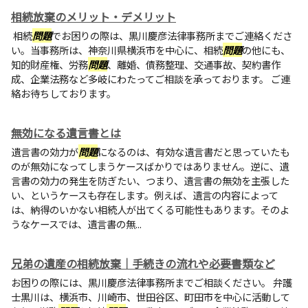
相続放棄のメリット・デメリット
相続
問題
でお困りの際は、黒川慶彦法律事務所までご連絡くださ
い。当事務所は、神奈川県横浜市を中心に、相続
問題
の他にも、
知的財産権、労務
問題
、離婚、債務整理、交通事故、契約書作
成、企業法務など多岐にわたってご相談を承っております。 ご連
絡お待ちしております。
無効になる遺言書とは
遺言書の効力が
問題
になるのは、有効な遺言書だと思っていたも
のが無効になってしまうケースばかりではありません。逆に、遺
言書の効力の発生を防ぎたい、つまり、遺言書の無効を主張した
い、というケースも存在します。例えば、遺言の内容によって
は、納得のいかない相続人が出てくる可能性もあります。そのよ
うなケースでは、遺言書の無...
兄弟の遺産の相続放棄｜手続きの流れや必要書類など
お困りの際には、黒川慶彦法律事務所までご相談ください。 弁護
士黒川は、横浜市、川崎市、世田谷区、町田市を中心に活動して