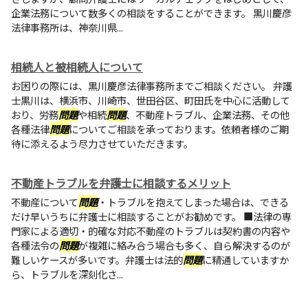
企業法務について数多くの相談をすることができます。 黒川慶彦
法律事務所は、神奈川県...
相続人と被相続人について
お困りの際には、黒川慶彦法律事務所までご相談ください。 弁護
士黒川は、横浜市、川崎市、世田谷区、町田氏を中心に活動して
おり、労務
問題
や相続
問題
、不動産トラブル、企業法務、その他
各種法律
問題
についてご相談を承っております。依頼者様のご期
待に添えるよう尽力させていただきます。
不動産トラブルを弁護士に相談するメリット
不動産について
問題
・トラブルを抱えてしまった場合は、できる
だけ早いうちに弁護士に相談することがお勧めです。 ■法律の専
門家による適切・的確な対応不動産のトラブルは契約書の内容や
各種法令の
問題
が複雑に絡み合う場合も多く、自ら解決するのが
難しいケースが多いです。弁護士は法的
問題
に精通していますか
ら、トラブルを深刻化さ...