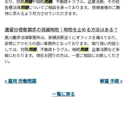
おり、労務
問題
や相続
問題
、不動産トラブル、企業法務、その他
各種法律
問題
についてご相談を承っております。 依頼者様のご期
待に添えるよう尽力させていただきます。
遺留分侵害請求の消滅時効｜時効を止める方法はある？
黒川慶彦法律事務所は、新横浜駅近くにオフィスを構えており、
非常にアクセスの良い事務所となっております。 取り扱い内容と
しては、労務
問題
、不動産トラブル、相続
問題
、企業法務など多
岐にわたります。現在お困りの方は、一度ご相談にお越しくださ
い。
« 雇用 労働問題
解雇 手順 »
一覧に戻る