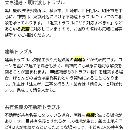
立ち退き・明け渡しトラブル
黒川慶彦法律事務所は、横浜市、川崎市、世田谷区、町田市を中
心に、神奈川、東京周辺における不動産トラブルについてのご相
談を承っております。 「退去トラブルにどう対応すべきか」など
あらゆる
問題
に対応していますので、お困りの際はお気軽に当事
務所までご相談ください。
建築トラブル
建築トラブルは欠陥工事や周辺環境の
問題
などが代表的です。ロ
ーンを組んで建てる場合も多く、精神的にも早急に適切な解決を
図ることが望まれます。 ■建築建物のトラブル物件を建築する場
合、ほとんどの場合は請負契約という契約によることになりま
す。施主は「注文者」工事を行う人・業者は「請負人」と呼ばれ
ます。完成して請負人から...
共有名義の不動産トラブル
不動産が共有名義になっている場合、困難な
問題
が生じる場合が
あります。 ■共有名義とされるケース相続が生じ、親の土地を子
ども2人が相続するといったような場合には、子ども2人の共有名