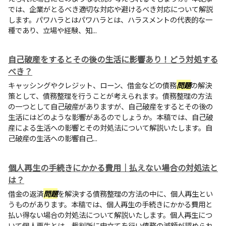
では、企業がとるべき適切な対応や避けるべき対応について解説
します。パワハラとはパワハラとは、ハラスメントの代表的な一
種であり、立場や経験、知...
自己破産をするとその後の生活に影響あり！どう対処する
べき？
キャッシングやクレジット、ローン、借金などの債務
問題
の解決
策として、債務整理を行うことが考えられます。債務整理の方法
の一つとして自己破産がありますが、自己破産をするとその後の
生活にはどのような影響があるのでしょうか。本稿では、自己破
産による生活への影響とその対処法について解説いたします。自
己破産の生活への影響自己...
個人再生の手続きにかかる費用｜払えない場合の対処法と
は？
借金の返済
問題
を解決する債務整理の方法の中に、個人再生とい
うものがあります。本稿では、個人再生の手続きにかかる費用と
払い得ない場合の対処法について解説いたします。個人再生につ
いて個人再生とは、裁判所に申立てを行い債務の減額が認められ