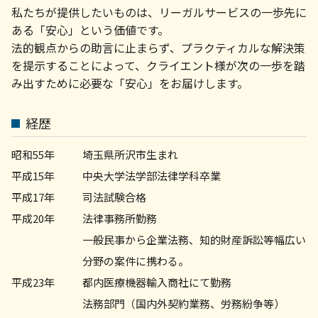
労務問題 弁護士 相談 横浜市
契約トラブル 相談
私たちが提供したいものは、リーガルサービスの一歩先に
債権 消滅時効
債権回収 弁護士 相談 川崎市
債権 売掛金
ある「安心」という価値です。
不動産トラブル 弁護士 相談 横浜市
会社 法務
法的観点からの助言に止まらず、プラクティカルな解決策
相続問題 弁護士 相談 町田市
債権回収 会社 取立て
を提示することによって、クライエント様が次の一歩を踏
相続問題 弁護士 相談 川崎市
売掛金 未回収
み出すために必要な「安心」をお届けします。
相続 菊名
企業法務 弁護士 相談 川崎市
不動産トラブル 弁護士 相談 川崎市
経歴
顧問弁護士 相談 町田市
顧問弁護士 相談 川崎市
昭和55年
埼玉県所沢市生まれ
平成15年
中央大学法学部法律学科卒業
平成17年
司法試験合格
平成20年
法律事務所勤務
一般民事から企業法務、知的財産訴訟等幅広い
分野の案件に携わる。
平成23年
都内医療機器輸入商社にて勤務
法務部門（国内外契約業務、労務紛争等）