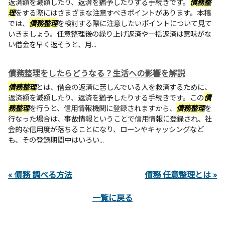
返済額を減額したり、返済を猶予したりする手続きです。
債務整
理
をする際にはさまざまな注意すべきポイントがあります。本稿
では、
債務整理
を検討する際に注意したいポイントについて見て
いきましょう。任意整理後の繰り上げ返済や一括返済は意味がな
い借金を早く返そうと、月...
債務整理をしたらどうなる？生活への影響を解説
債務整理
とは、借金の返済に苦しんでいる人を救済するために、
返済額を減額したり、返済を猶予したりする手続きです。この
債
務整理
を行うと、信用情報機関に登録されますから、
債務整理
を
行なった場合は、事故情報ということで信用情報に登録され、社
会的な信用度が落ちることになり、ローンやキャッシングなど
も、その登録期間中はいろい...
« 債務 調べる方法
債務 任意整理とは »
一覧に戻る