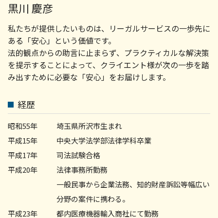
家賃滞納 裁判
法律事務所 顧問
黒川 慶彦
企業法務 弁護士 相談 世田谷区
家賃滞納 弁護士
売掛金 払っ てくれ ない
企業法務 菊名
賃貸契約
私たちが提供したいものは、リーガルサービスの一歩先に
顧問弁護士
企業法務 弁護士 相談 横浜市
会社 顧問弁護士
ある「安心」という価値です。
労務問題 弁護士 相談 川崎市
法人 破産 スケジュール
法的観点からの助言に止まらず、プラクティカルな解決策
顧問弁護士 相談 町田市
債権 取り立て
を提示することによって、クライエント様が次の一歩を踏
不動産トラブル 弁護士 相談 町田市
債権 売掛金
み出すために必要な「安心」をお届けします。
相続問題 弁護士 相談 町田市
労務問題 弁護士 相談 町田市
顧問弁護士 相談 横浜市
経歴
債権回収 弁護士 相談 横浜市
企業法務 弁護士 相談 町田市
昭和55年
埼玉県所沢市生まれ
平成15年
中央大学法学部法律学科卒業
平成17年
司法試験合格
平成20年
法律事務所勤務
一般民事から企業法務、知的財産訴訟等幅広い
分野の案件に携わる。
平成23年
都内医療機器輸入商社にて勤務