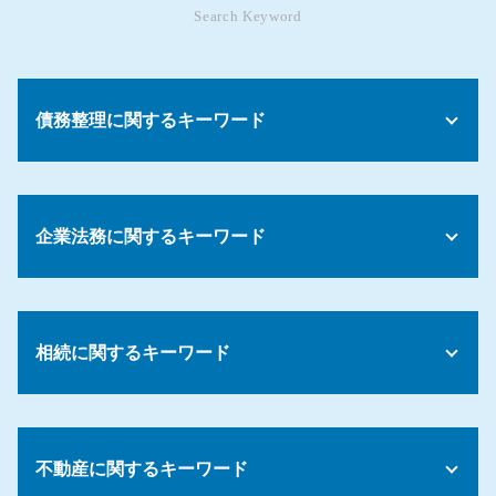
Search Keyword
債務整理に関するキーワード
自己破産 デメリット
債務整理 何年
企業法務に関するキーワード
債務整理 おすすめ 弁護士
債務整理 生活影響
自己破産 できない
長時間労働 問題
自己破産 住宅ローン
パワハラ 告発
任意整理 費用
相続に関するキーワード
セクハラ パワハラ 防止
債務 債権 意味
会社 懲罰規定
債務 経理
会社 パワハラ 相談
相続放棄 費用
債務 種類
労働基準法 解雇事由
限定承認 手続き
債務とは 借金
労務 紛争
不動産に関するキーワード
遺留分 兄弟
債務整理 後払い
労働時間 問題