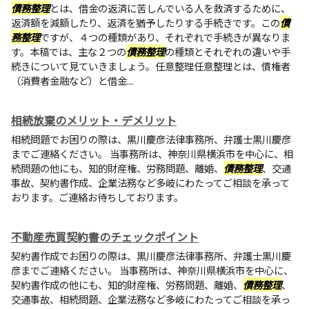
債務整理
とは、借金の返済に苦しんでいる人を救済するために、
返済額を減額したり、返済を猶予したりする手続きです。この
債
務整理
ですが、４つの種類があり、それぞれで手続きが異なりま
す。本稿では、主な２つの
債務整理
の種類とそれぞれの違いや手
続きについて見ていきましょう。任意整理任意整理とは、債権者
（消費者金融など）と借金...
相続放棄のメリット・デメリット
相続問題でお困りの際は、黒川慶彦法律事務所、弁護士黒川慶彦
までご連絡ください。 当事務所は、神奈川県横浜市を中心に、相
続問題の他にも、知的財産権、労務問題、離婚、
債務整理
、交通
事故、契約書作成、企業法務など多岐にわたってご相談を承って
おります。ご連絡お待ちしております。
不動産売買契約書のチェックポイント
契約書作成でお困りの際は、黒川慶彦法律事務所、弁護士黒川慶
彦までご連絡ください。 当事務所は、神奈川県横浜市を中心に、
契約書作成の他にも、知的財産権、労務問題、離婚、
債務整理
、
交通事故、相続問題、企業法務など多岐にわたってご相談を承っ