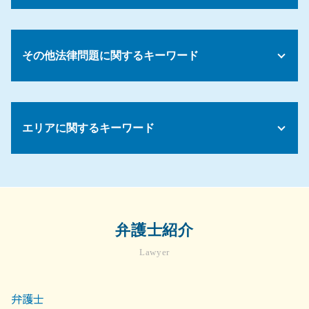
遺産 相続 話し合いに応じ ない
任意整理 メリット
就業規則とは
遺産相続 預金 引き出し
債務 経費 違い
不動産 契約トラブル
弁護士 コンプライアンス
遺留分 請求期限
債務 消滅
家賃滞納 立ち退き
試用期間 解雇
遺言執行者 相続人
その他法律問題に関するキーワード
債務整理 成功率
マンション 売買契約書
労働環境 問題
遺言書 無効 申し立て
債務整理 和解後
住宅 売買 契約
就業規則 作り方
遺留分 減殺請求
債務 クレジット
賃貸借 法律
カスタマーハラスメント 対応
契約書 リーガル チェックとは
相続 兄弟 子供
債務整理 任意整理とは
不動産トラブル 法律相談
コンプライアンス 講習
売掛金 督促
遺言書 遺留分
任意整理 デメリット
入居 トラブル
エリアに関するキーワード
セクハラ 加害者
売掛金 回収 できない
遺産 法律相談
不動産 退去トラブル
労務管理 問題
法務 顧問
遺産分割協議書 作成
契約トラブル 相談
解雇 手順
債権 消滅時効
相続 遺留分 計算
労務 菊名
不動産 売却 マンション
解雇 要件
景品表示法 わかりやすく
遺留分 調停
相続問題 弁護士 相談 世田谷区
不動産トラブル 調停
雇用 労働問題
法律事務所 債権回収
遺産分割協議がまとまらない
相続 菊名
不動産トラブル 無料相談 弁護士
顧問弁護士 契約書
遺留分 時効
不動産トラブル 弁護士 相談 世田谷区
不動産売買 契約書
弁護士紹介
弁護士 顧問契約 メリット
相続人 連絡が取れない
企業法務 弁護士 相談 川崎市
物件 契約
顧問弁護士 メリット
妻 遺留分
Lawyer
不動産トラブル 菊名
マンション トラブル 裁判
会社 法務
法定相続人 兄弟
顧問弁護士 菊名
土地 契約書
顧問弁護士 社員の相談
相続問題 弁護士 相談 横浜市
不動産 売買契約 解除
弁護士
債権回収 会社 取立て
相続問題 弁護士 相談 川崎市