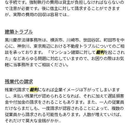
な手続です。強制執行の費用は貸主が負担しなければならないの
で注意が必要です。後に借主に対して請求することができます
が、実際の費用の回収は容易では...
建築トラブル
黒川慶彦法律事務所は、横浜市、川崎市、世田谷区、町田市を中
心に、神奈川、東京周辺における不動産トラブルについてのご相
談を承っております。 「マンション建築に対して
裁判
を起こされ
た」などあらゆる問題に対応していますので、お困りの際はお気
軽に当事務所までご相談ください。
残業代の請求
残業代請求で
裁判
になれば企業イメージは下がってしまいます
し、未払い残業代が認められるとなれば、それに加えて遅延損害
金や付加金の請求をされることもあります。また、一人の従業員
だけならまだしも、一度請求が認容されることによって、複数の
従業員から請求される可能性もあります。人数が増えていけば、
それだけで莫大な金銭がかか...