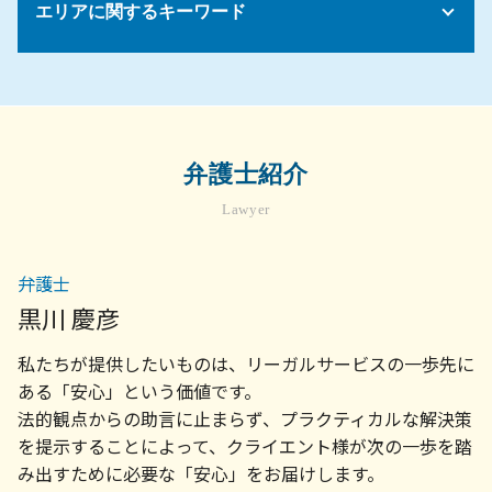
限定承認 手続き
債務 相続税
不動産トラブル 立ち退き
エリアに関するキーワード
解雇 手順
売掛金 督促
遺留分 減殺請求権 相続
マンション トラブル 裁判
企業倫理 コンプライアンス
顧問弁護士 社員の相談
公正証書遺言 納得いかない
家賃滞納 強制退去 できない
コンプライアンスとは
契約書 リーガル チェックとは
遺留分 調停
債権回収 弁護士 相談 横浜市
アパート 賃貸契約
みなし 残業代
債権 売掛金
遺産 相続 話し合いに応じ ない
債権回収 弁護士 相談 世田谷区
土地 契約書
労働基準法 解雇事由
債権回収の方法
遺産 法律相談
企業法務 弁護士 相談 世田谷区
家賃滞納 強制退去
債権 消滅時効
相続放棄 手続き
顧問弁護士 菊名
マンション 売買契約書
弁護士紹介
債権回収 会社 取立て
法定相続人 順位
相続 菊名
不動産会社 トラブル
法務 顧問
法定相続分
Lawyer
企業法務 弁護士 相談 町田市
不動産トラブル 調停
会社 顧問弁護士
遺言書 遺留分
不動産トラブル 弁護士 相談 町田市
売買契約 不動産
法人 破産 スケジュール
不動産トラブル 弁護士 相談 横浜市
明け渡し 訴訟
弁護士
売掛金 払っ てくれ ない
不動産トラブル 弁護士 相談 川崎市
不動産トラブル 法律相談
顧問弁護士 契約書
黒川 慶彦
企業法務 菊名
建物 欠陥
債権 取り立て
顧問弁護士 相談 川崎市
不動産 売買契約 解除
私たちが提供したいものは、リーガルサービスの一歩先に
顧問弁護士
相続問題 弁護士 相談 町田市
顧問弁護士 契約
ある「安心」という価値です。
労務問題 弁護士 相談 世田谷区
法律事務所 顧問
法的観点からの助言に止まらず、プラクティカルな解決策
不動産トラブル 弁護士 相談 世田谷区
顧問弁護士 メリット
を提示することによって、クライエント様が次の一歩を踏
債権回収 弁護士 相談 川崎市
会社 法務
み出すために必要な「安心」をお届けします。
労務問題 弁護士 相談 川崎市