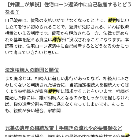
【弁護士が解説】住宅ローン返済中に自己破産するとどう
なる？
自己破産は、債務の支払いができなくなったときに、
裁判
所に申
し立てを行い認められることで、返済が免除される、いわば救済
措置といえる制度です。債務から解放される一方、法律で定めら
れた基準を超える資産は
裁判
所に没収されることになります。本
記事では、住宅ローン返済中に自己破産するとどうなるのかにつ
いて考えていきたいと思い...
法定相続人の範囲と順位
また廃除とは、相続人に著しい非行があったなど、相続人にふさ
わしくないと判断された場合に、当該推定相続人を相続人から除
くよう被相続人が家庭
裁判
所に請求することをいいます。相続が
開始した際には、誰が相続人となるのかをしっかり把握しなけれ
ば、後の遺産分割も円滑に進まなくなってしまいます。もっと
も、親族が多い場合、家族関...
兄弟の遺産の相続放棄｜手続きの流れや必要書類など
相続放棄をする場合、被相続人の最後の住所地を管轄する家庭
裁