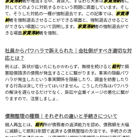
家賃滞納
者が増加する中、賃貸人、すなわち大家は
家賃滞納
者に
対してどのように対処するかという問題に直面しています。そし
て、そうした対処の一種が強制退去です。この記事では、
家賃滞
納
者を強制退去させることができる場面と、強制退去させること
ができない場面について説明します。
家賃滞納
者の強制退去がで
きる場面
家賃滞納
者を強制...
社員からパワハラで訴えられた｜会社側がすべき適切な対
応とは？
例えば、訴状が届いたにもかかわらず、無視を続けると
裁判
で損
害賠償請求の債務が発生することに繋がります。事実の隠蔽パワ
ハラが発生したという事実関係を隠蔽したり、調査を妨害したり
する行為は決して行ってはいけません。こうした行為はパワハラ
の解決を遅らせるだけでなく、訴訟や企業イメージの悪化に繋が
りますので、注意しましょ...
債務整理の種類｜それぞれの違いと手続きについて
個人再生とは、
裁判
所が債務者の返済能力を認め、債務額を大幅
に減額して原則3年間で返済する債務整理の方法です。手続きの流