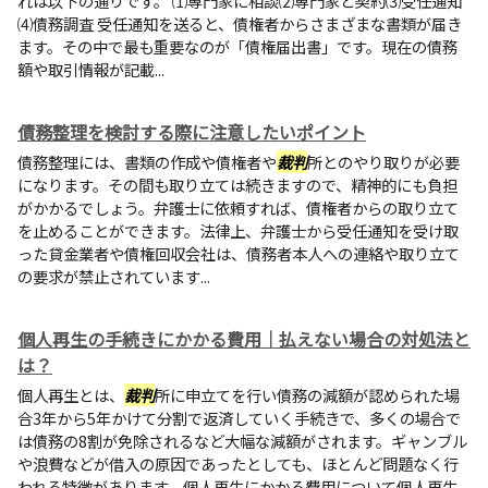
れは以下の通りです。 ⑴専門家に相談⑵専門家と契約⑶受任通知
⑷債務調査 受任通知を送ると、債権者からさまざまな書類が届き
ます。その中で最も重要なのが「債権届出書」です。現在の債務
額や取引情報が記載...
債務整理を検討する際に注意したいポイント
債務整理には、書類の作成や債権者や
裁判
所とのやり取りが必要
になります。その間も取り立ては続きますので、精神的にも負担
がかかるでしょう。弁護士に依頼すれば、債権者からの取り立て
を止めることができます。法律上、弁護士から受任通知を受け取
った貸金業者や債権回収会社は、債務者本人への連絡や取り立て
の要求が禁止されています...
個人再生の手続きにかかる費用｜払えない場合の対処法と
は？
個人再生とは、
裁判
所に申立てを行い債務の減額が認められた場
合3年から5年かけて分割で返済していく手続きで、多くの場合で
は債務の8割が免除されるなど大幅な減額がされます。ギャンブル
や浪費などが借入の原因であったとしても、ほとんど問題なく行
われる特徴があります。個人再生にかかる費用について個人再生