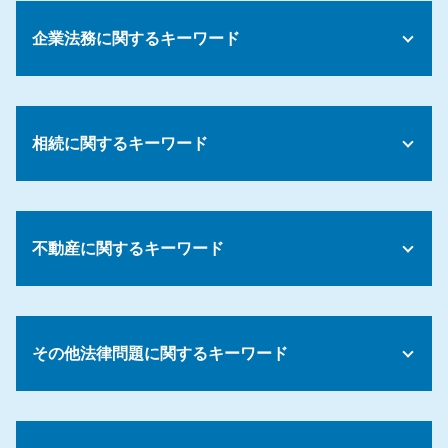
個人再生 デメリット 債務整理
企業法務に関するキーワード
債務整理費用 分割
債務整理 個人再生
債務整理 おまとめローン
ハラスメント 防止
債務整理 割合
懲戒処分 減給
債務 承継
相続に関するキーワード
裁量労働制 残業代
債務整理 身内
カスタマーハラスメント とは
債務整理 おすすめ ランキング
下請法 改正 2026
法定相続人 兄弟
債務整理 個人再生とは
会社 就業規則
相続財産 調査 方法
債務 計上基準
労働環境 問題
不動産に関するキーワード
相続財産管理人 選任 申立
債務 混同
労務 法律
遺言書 1人に相続
債務整理 成功率
就労規定 作成 弁護士
遺留分侵害額請求権 時効
債務とは 借金
契約トラブル 相談
パワハラ 再発防止
相続 調停 取り下げ
債務 簡単に
賃貸借 法律
パワハラ 対応
遺産相続 預金 引き出し
その他法律問題に関するキーワード
債務整理 手順
入居 トラブル
セクハラ パワハラ 防止
遺言執行者 相続人
債務 借金
家賃滞納 裁判
パワハラ 告発
相続放棄 費用
債務整理 お金ない
家賃滞納 弁護士
コンプライアンス 個人情報
売掛金 未回収
相続 遺留分 計算
債務整理 流れ
不動産 売却 マンション
カスタマーハラスメント 対応
売掛金 回収 できない