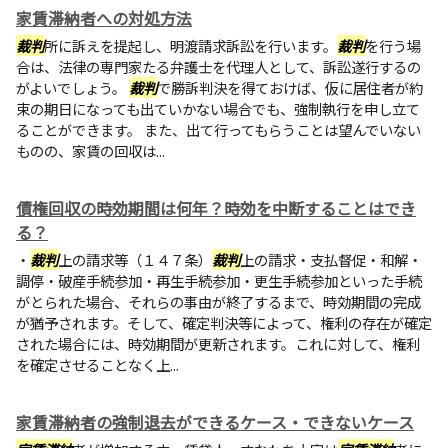
家賃滞納者への対処方法
裁判
所に訴えを提起し、明渡請求訴訟を行います。
裁判
を行う場
合は、法律の専門家たる弁護士を代理人として、訴訟遂行するの
がよいでしょう。
裁判
で勝訴判決を得ておけば、仮に居住者が約
束の期日になっても出ていかない場合でも、強制執行を申し立て
ることができます。 また、出て行ってもらうことは望んでいない
ものの、家賃の回収は...
債権回収の時効期間は何年？時効を中断することはでき
る？
・
裁判
上の請求等（１４７条）
裁判
上の請求・支払督促・和解・
調停・破産手続参加・再生手続参加・更生手続参加といった手続
がとられた場合、それらの事由が終了するまで、時効期間の完成
が猶予されます。そして、確定判決等によって、権利の存在が確定
された場合には、時効期間が更新されます。これに対して、権利
を確定させることなく上...
家賃滞納者の強制退去ができるケース・できないケース