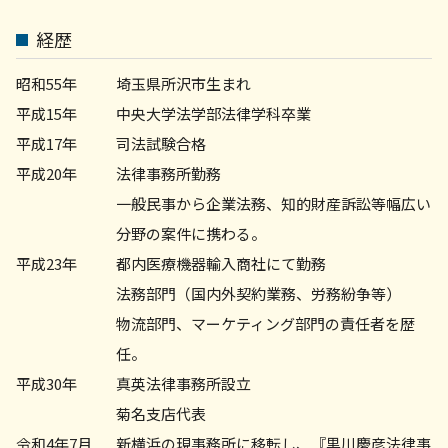
相続問題 弁護士 相談 川崎市
顧問弁護士 相談 町田市
経歴
相続問題 弁護士 相談 世田谷区
相続問題 弁護士 相談 横浜市
昭和55年
埼玉県所沢市生まれ
平成15年
中央大学法学部法律学科卒業
平成17年
司法試験合格
平成20年
法律事務所勤務
一般民事から企業法務、知的財産訴訟等幅広い
分野の案件に携わる。
平成23年
都内医療機器輸入商社にて勤務
法務部門（国内外契約業務、労務紛争等）
物流部門、マーケティング部門の責任者を歴
任。
平成30年
真英法律事務所設立
菊名支店代表
令和4年7月
新横浜の現事務所に移転し、『黒川慶彦法律事