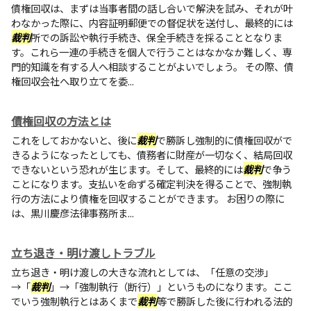
債権回収は、まずは当事者間の話し合いで解決を試み、それが叶
わなかった際に、内容証明郵便での督促状を送付し、最終的には
裁判
所での訴訟や執行手続き、保全手続きを採ることとなりま
す。これら一連の手続きを個人で行うことはなかなか難しく、専
門的知識を有する人へ相談することがよいでしょう。 その際、債
権回収会社へ取り立てを委...
債権回収の方法とは
これをしておかないと、後に
裁判
で勝訴し強制的に債権回収がで
きるようになったとしても、債務者に財産が一切なく、結局回収
できないという恐れが生じます。そして、最終的には
裁判
で争う
ことになります。支払いを命ずる確定判決を得ることで、強制執
行の方法により債権を回収することができます。 お困りの際に
は、黒川慶彦法律事務所ま...
立ち退き・明け渡しトラブル
立ち退き・明け渡しの大きな流れとしては、「任意の交渉」
→「
裁判
」→「強制執行（断行）」というものになります。ここ
でいう強制執行とはあくまで
裁判
等で勝訴した後に行われる法的