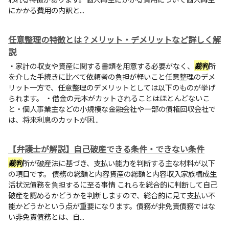
にかかる費用の内訳と...
任意整理の特徴とは？メリット・デメリットなど詳しく解
説
・家計の収支や資産に関する書類を用意する必要がなく、
裁判
所
を介した手続きに比べて依頼者の負担が軽いこと任意整理のデメ
リット一方で、任意整理のデメリットとしては以下のものが挙げ
られます。 ・借金の元本がカットされることはほとんどないこ
と・個人事業主などの小規模な金融会社や一部の債権回収会社で
は、将来利息のカットが困...
【弁護士が解説】自己破産できる条件・できない条件
裁判
所が破産法に基づき、支払い能力を判断する主な材料が以下
の項目です。 債務の総額と内容資産の総額と内容収入家族構成生
活状況債務を負担するに至る事情 これらを総合的に判断して自己
破産を認めるかどうかを判断しますので、総合的に見て支払い不
能かどうかという点が重要になります。債務が非免責債務ではな
い非免責債務とは、自...