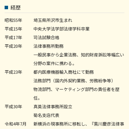
労務問題 弁護士 相談 川崎市
経歴
労務 菊名
不動産トラブル 弁護士 相談 町田市
昭和55年
埼玉県所沢市生まれ
平成15年
中央大学法学部法律学科卒業
平成17年
司法試験合格
平成20年
法律事務所勤務
一般民事から企業法務、知的財産訴訟等幅広い
分野の案件に携わる。
平成23年
都内医療機器輸入商社にて勤務
法務部門（国内外契約業務、労務紛争等）
物流部門、マーケティング部門の責任者を歴
任。
平成30年
真英法律事務所設立
菊名支店代表
令和4年7月
新横浜の現事務所に移転し、『黒川慶彦法律事