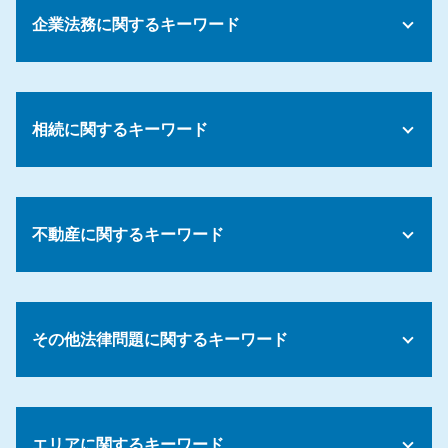
債務整理 割合
企業法務に関するキーワード
債務整理 訴訟
債務整理 認められない
債務整理 その後
労使 紛争
債務整理 相談
みなし 残業代
債務整理 その後 ローン
相続に関するキーワード
ハラスメント 防止
債務整理 一部のみ
秘密保持契約書 nda
自己破産 デメリット
企業倫理 コンプライアンス
相続 揉める 原因
債務整理 デメリット 住宅ローン
労務 法律
遺言 法定相続人
債務 承認 時効
コンプライアンス 重要性
不動産に関するキーワード
公正 遺言
債務 債権
解雇 手順
遺産分割協議 やり直し
個人再生 費用
解雇条件 労働基準法
遺産分割協議がまとまらない
債務 クレジットカード
不動産 訴訟
パワハラ 対応
遺言書 1人に相続
債務整理 過払い金
不動産 売却 マンション
労働基準法 解雇事由
公正証書遺言 無効
その他法律問題に関するキーワード
債務整理 手続き 方法
不動産トラブル 立ち退き
就業規則とは
遺言執行者 相続人
債務 相続 遺言
家賃滞納 強制退去
正社員 解雇 条件
遺言 無効
債務整理 クレジットカード
賃貸借 法律
懲戒処分 減給
法律事務所 顧問
公正証書遺言 無効にしたい
債務整理 理由
マンション 賃貸契約
コンプライアンス パワハラ
契約書 リーガル チェックとは
相続財産 調査 方法
債務整理 ブラックリスト
マンション 売買契約書
エリアに関するキーワード