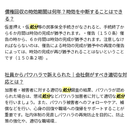
債権回収の時効期間は何年？時効を中断することはでき
る？
仮差押え・仮
処分
等の民事保全手続きがなされると、手続終了か
ら６か月間は時効の完成が猶予されます。・催告（１５０条）催
告の時から、６か月間は時効の完成が猶予されます。注意しなけ
ればならないのは、催告による時効の完成が猶予中の再度の催告
によっては、時効の完成が再び猶予されることはないということ
です（１５０条２項）。
社員からパワハラで訴えられた｜会社側がすべき適切な対
応とは？
加害者・被害者に対する適切な
処分
調査の結果、パワハラが認め
られた場合は、懲戒
処分
などパワハラ加害者に対して適切な
処分
を行いましょう。また、パワハラ被害者へのフォローやケア、補
償などを行い、心身の回復や職場への復帰をサポートすることが
重要です。社内体制の見直しパワハラの再発防止を目的に、防止
策の強化や、適切な職場環...