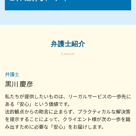
法令 コンプライアンス
法人 破産 スケジュール
公正証書遺言 納得いかない
家賃滞納 立ち退き
会社 就業規則
売掛金 未回収
遺留分 調停
不動産売買 契約書
試用期間 解雇
債権回収の方法
遺留分 請求期限
顧問弁護士 相談 世田谷区
売買契約 不動産
セクハラ 処分
債権回収 会社 取立て
相続放棄 申述書
労務問題 弁護士 相談 世田谷区
建物 欠陥
管理職 残業代
顧問弁護士 メリット
遺言 書 自筆
不動産トラブル 弁護士 相談 横浜市
物件 契約
法務 顧問
遺言書 法定相続人 遺留分
顧問弁護士 相談 川崎市
契約トラブル 相談
弁護士紹介
売掛金 払っ てくれ ない
相続 兄弟 子供
顧問弁護士 相談 横浜市
家賃滞納 裁判
顧問弁護士
遺留分侵害額請求権 時効
Lawyer
企業法務 弁護士 相談 横浜市
不動産 契約トラブル
顧問弁護士 契約書
遺産分割協議書 作成
相続 菊名
明け渡し 訴訟
顧問弁護士 社員の相談
債権回収 弁護士 相談 横浜市
マンション トラブル 裁判
弁護士
売掛金 回収 できない
債権回収 弁護士 相談 町田市
賃貸契約
弁護士 顧問契約 メリット
黒川 慶彦
労務問題 弁護士 相談 町田市
土地 契約書
法律事務所 債権回収
企業法務 弁護士 相談 川崎市
不動産トラブル 調停
私たちが提供したいものは、リーガルサービスの一歩先に
債権 消滅時効
不動産トラブル 弁護士 相談 川崎市
会社 顧問弁護士
ある「安心」という価値です。
相続問題 弁護士 相談 横浜市
売掛金 督促
法的観点からの助言に止まらず、プラクティカルな解決策
企業法務 菊名
債権 売掛金
を提示することによって、クライエント様が次の一歩を踏
企業法務 弁護士 相談 世田谷区
顧問弁護士 契約
み出すために必要な「安心」をお届けします。
相続問題 弁護士 相談 川崎市
不動産トラブル 弁護士 相談 世田谷区