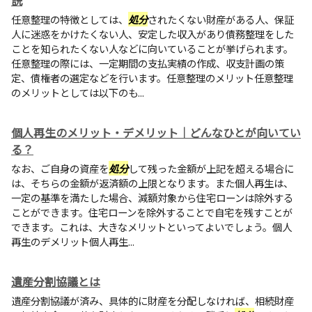
任意整理の特徴としては、
処分
されたくない財産がある人、保証
人に迷惑をかけたくない人、安定した収入があり債務整理をした
ことを知られたくない人などに向いていることが挙げられます。
任意整理の際には、一定期間の支払実績の作成、収支計画の策
定、債権者の選定などを行います。任意整理のメリット任意整理
のメリットとしては以下のも...
個人再生のメリット・デメリット｜どんなひとが向いてい
る？
なお、ご自身の資産を
処分
して残った金額が上記を超える場合に
は、そちらの金額が返済額の上限となります。また個人再生は、
一定の基準を満たした場合、減額対象から住宅ローンは除外する
ことができます。住宅ローンを除外することで自宅を残すことが
できます。これは、大きなメリットといってよいでしょう。個人
再生のデメリット個人再生...
遺産分割協議とは
遺産分割協議が済み、具体的に財産を分配しなければ、相続財産