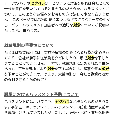
」 「パワハラや
セクハラ
は、どのように対策を取れば会社として
十分な責任を果たしていると言えるのだろうか。ハラスメントに
ついて、このようなお悩みをお持ちの方は決して少なくありませ
ん。 このページでは労務問題にまつわるさまざまなテーマの中か
ら、パワーハラスメント加害者への適切な
処分
についてご説明い
たします。 ■ハラス...
就業規則の重要性について
たとえば就業規則には、懲戒や解雇の対象になる行為が定められ
ており、会社が勝手に従業員をクビにしたり、懲戒
処分
を下した
りすることはできません。一方で、就業規則に定められた事由が
あって、正当な理由により
処分
を下す場合には、解雇や懲戒
処分
を下すことができます。つまり、就業規則は、会社と従業員双方
の権利を守るための規定と...
職場におけるハラスメント予防について
ハラスメントには、パワハラ、
セクハラ
など様々なものがありま
す。事業主には、セクシュアルハラスメントの防止措置が以前か
ら義務付けられていましたが、新しく、妊娠・出産・育児休暇等