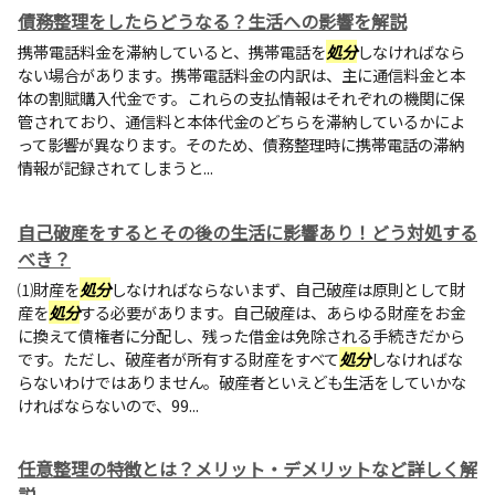
債務整理をしたらどうなる？生活への影響を解説
携帯電話料金を滞納していると、携帯電話を
処分
しなければなら
ない場合があります。携帯電話料金の内訳は、主に通信料金と本
体の割賦購入代金です。これらの支払情報はそれぞれの機関に保
管されており、通信料と本体代金のどちらを滞納しているかによ
って影響が異なります。そのため、債務整理時に携帯電話の滞納
情報が記録されてしまうと...
自己破産をするとその後の生活に影響あり！どう対処する
べき？
⑴財産を
処分
しなければならないまず、自己破産は原則として財
産を
処分
する必要があります。自己破産は、あらゆる財産をお金
に換えて債権者に分配し、残った借金は免除される手続きだから
です。ただし、破産者が所有する財産をすべて
処分
しなければな
らないわけではありません。破産者といえども生活をしていかな
ければならないので、99...
任意整理の特徴とは？メリット・デメリットなど詳しく解
説