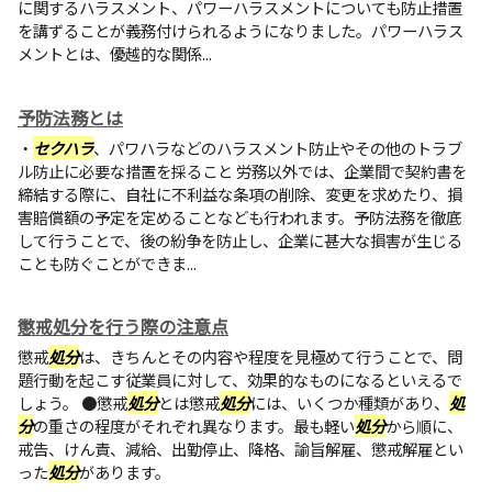
に関するハラスメント、パワーハラスメントについても防止措置
を講ずることが義務付けられるようになりました。パワーハラス
メントとは、優越的な関係...
予防法務とは
・
セクハラ
、パワハラなどのハラスメント防止やその他のトラブ
ル防止に必要な措置を採ること 労務以外では、企業間で契約書を
締結する際に、自社に不利益な条項の削除、変更を求めたり、損
害賠償額の予定を定めることなども行われます。予防法務を徹底
して行うことで、後の紛争を防止し、企業に甚大な損害が生じる
ことも防ぐことができま...
懲戒処分を行う際の注意点
懲戒
処分
は、きちんとその内容や程度を見極めて行うことで、問
題行動を起こす従業員に対して、効果的なものになるといえるで
しょう。 ●懲戒
処分
とは懲戒
処分
には、いくつか種類があり、
処
分
の重さの程度がそれぞれ異なります。最も軽い
処分
から順に、
戒告、けん責、減給、出勤停止、降格、諭旨解雇、懲戒解雇とい
った
処分
があります。