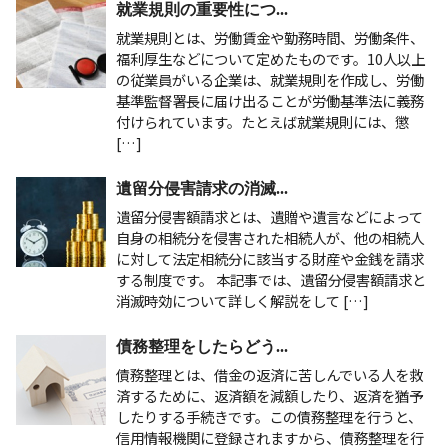
就業規則の重要性につ...
就業規則とは、労働賃金や勤務時間、労働条件、
福利厚生などについて定めたものです。10人以上
の従業員がいる企業は、就業規則を作成し、労働
基準監督署長に届け出ることが労働基準法に義務
付けられています。たとえば就業規則には、懲
[…]
遺留分侵害請求の消滅...
遺留分侵害額請求とは、遺贈や遺言などによって
自身の相続分を侵害された相続人が、他の相続人
に対して法定相続分に該当する財産や金銭を請求
する制度です。 本記事では、遺留分侵害額請求と
消滅時効について詳しく解説をして […]
債務整理をしたらどう...
債務整理とは、借金の返済に苦しんでいる人を救
済するために、返済額を減額したり、返済を猶予
したりする手続きです。この債務整理を行うと、
信用情報機関に登録されますから、債務整理を行