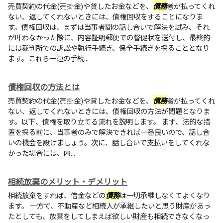
売買契約の代金(売掛金)や貸したお金などを、
債務
者が払ってくれ
ない、返してくれないときには、債権回収をすることになりま
す。債権回収は、まずは当事者間の話し合いで解決を試み、それ
が叶わなかった際に、内容証明郵便での督促状を送付し、最終的
には裁判所での訴訟や執行手続き、保全手続きを採ることとなり
ます。これら一連の手続...
債権回収の方法とは
売買契約の代金(売掛金)や貸したお金などを、
債務
者が払ってくれ
ない、返してくれないときには、債権回収の方法が問題となりま
す。以下、債権を取り立てる流れを説明します。 まず、法的な措
置を採る前に、当事者のみで解決できれば一番良いので、話し合
いの機会を設けましょう。次に、話し合いで支払いをしてくれな
かった場合には、内...
相続放棄のメリット・デメリット
相続放棄をすれば、借金などの
債務
は一切承継しなくてよくなり
ます。 一方で、不動産など相続人が承継したいと思う財産があっ
たとしても、放棄をしてしまえば欲しい財産も相続できなくなっ