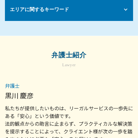
債務整理中 借入
不動産トラブル 無料相談 弁護士
解雇 方法
売掛金 未回収
相続放棄 申述書
債務整理 デメリット 住宅ローン
賃貸 退去トラブル
エリアに関するキーワード
セクハラ 加害者
債権 取り立て
遺言 無効
明け渡し 訴訟
セクハラ 処分
景品表示法 わかりやすく
遺言執行者 相続人
契約トラブル 相談
パワハラ 処分
債権回収 会社 取立て
遺留分 減殺請求
債権回収 弁護士 相談 町田市
建物 欠陥
みなし 残業代
契約書 リーガル チェックとは
遺留分 兄弟
労務問題 弁護士 相談 川崎市
賃貸 入居トラブル
会社 パワハラ 相談
顧問弁護士 メリット
相続 揉める 原因
債権回収 弁護士 相談 横浜市
不動産 契約トラブル
売掛金 回収 できない
遺言 書 自筆
相続問題 弁護士 相談 世田谷区
アパート 賃貸契約
弁護士紹介
債権 消滅時効
法定相続分
相続問題 弁護士 相談 川崎市
不動産 訴訟
売掛金 督促
遺産分割協議 やり直し
Lawyer
相続 菊名
入居 トラブル
債権 売掛金
公正証書遺言 納得いかない
労務問題 弁護士 相談 町田市
賃貸借 法律
顧問弁護士 契約書
相続問題 弁護士 相談 町田市
家賃滞納 立ち退き
弁護士
法人 破産 スケジュール
不動産トラブル 弁護士 相談 町田市
マンション トラブル 裁判
法務 顧問
黒川 慶彦
企業法務 弁護士 相談 横浜市
不動産 退去トラブル
法律事務所 顧問
不動産トラブル 弁護士 相談 世田谷区
マンション 売買契約書
私たちが提供したいものは、リーガルサービスの一歩先に
債権回収の方法
債権回収 弁護士 相談 世田谷区
顧問弁護士 社員の相談
ある「安心」という価値です。
労務 菊名
売掛金 払っ てくれ ない
法的観点からの助言に止まらず、プラクティカルな解決策
債権回収 菊名
法律事務所 債権回収
を提示することによって、クライエント様が次の一歩を踏
不動産トラブル 菊名
顧問弁護士