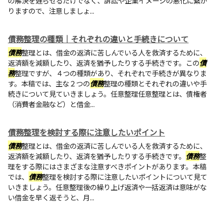
の解決を遅らせるだけでなく、訴訟や企業イメージの悪化に繋が
りますので、注意しましょ...
債務整理の種類｜それぞれの違いと手続きについて
債務
整理とは、借金の返済に苦しんでいる人を救済するために、
返済額を減額したり、返済を猶予したりする手続きです。この
債
務
整理ですが、４つの種類があり、それぞれで手続きが異なりま
す。本稿では、主な２つの
債務
整理の種類とそれぞれの違いや手
続きについて見ていきましょう。任意整理任意整理とは、債権者
（消費者金融など）と借金...
債務整理を検討する際に注意したいポイント
債務
整理とは、借金の返済に苦しんでいる人を救済するために、
返済額を減額したり、返済を猶予したりする手続きです。
債務
整
理をする際にはさまざまな注意すべきポイントがあります。本稿
では、
債務
整理を検討する際に注意したいポイントについて見て
いきましょう。任意整理後の繰り上げ返済や一括返済は意味がな
い借金を早く返そうと、月...