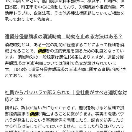
でご相談ください。黒川慶彦法律事務所は、横浜市、川崎市、世
田谷区、町田市を中心に活動しており、労務問題や相続問題、不
動産トラブル、企業法務、その他各種法律問題についてご相談を
承っております。依頼者...
遺留分侵害請求の消滅時効｜時効を止める方法はある？
消滅時効とは、ある一定の期間が経過することによって権利を消
滅させることで、
債務
者の法的安定を図るための制度となってい
ます。 消滅時効の一般規定は民法166条にありますが、遺留分侵
害額請求の消滅時効については個別で条文が設けられていま
す。 1048条に遺留分侵害額請求の消滅時効に関する事柄が規定さ
れており、「相続の...
社員からパワハラで訴えられた｜会社側がすべき適切な対
応とは？
例えば、訴状が届いたにもかかわらず、無視を続けると裁判で損
害賠償請求の
債務
が発生することに繋がります。事実の隠蔽パワ
ハラが発生したという事実関係を隠蔽したり、調査を妨害したり
する行為は決して行ってはいけません。こうした行為はパワハラ