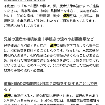
不動産トラブルでお困りの際は、黒川慶彦法律事務所までご連絡
ください。 当事務所は、神奈川県横浜市を中心に、契約書作成の
他にも、知的財産権、労務問題、離婚、
債務
整理、交通事故、相
続問題、企業法務など多岐にわたってご相談を承っております。
ご連絡お待ちしております。
兄弟の遺産の相続放棄｜手続きの流れや必要書類など
兄弟姉妹から相続する財産が、
債務
の総額を下回るような場合に
は、相続放棄を検討することとなります。もっとも、兄弟姉妹が
被相続人の場合、相続放棄に必要な書類が多くなることがあるた
め、限られた期間の間で適切な手続きを踏むよう気を付けなけれ
ばいけません。このページでは、兄弟姉妹が死亡した場合の相続
放棄の手続の流れ・必要書...
債権回収の時効期間は何年？時効を中断することはでき
る？
債務
の承認があると、時効期間は更新されます。履行の意志あり
と判断されるためです。 お困りの際には、黒川慶彦法律事務所ま