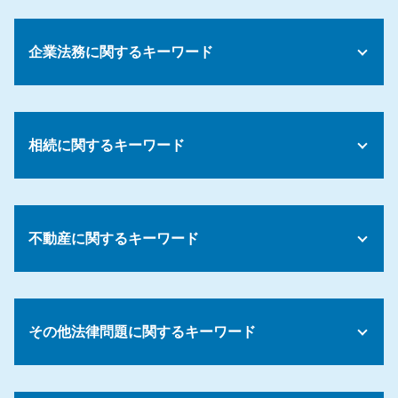
債務整理 ギャンブル
債務整理 成功率
企業法務に関するキーワード
債務整理 パスポート
債務整理費用 分割
個人再生 流れ
会社 解雇 条件
債務整理 割合
正社員 解雇 条件
債務 計上日
相続に関するキーワード
会社 懲罰規定
債務 クレジットカード
残業代 請求
債務整理 デメリット 車
就労規定 作成 弁護士
遺留分侵害額請求権 時効
債務 借金 違い
パワハラ 対応
生前 遺言書 効力
債務整理 倒産 違い
コンプライアンス パワハラ
不動産に関するキーワード
遺留分 減殺請求権 相続
自己破産 住宅ローン
会社 解雇
遺言 法定相続人
債務整理 おすすめ 弁護士
パワハラ 告発
公正 遺言
債務整理 倒産
物件 契約
解雇条件 労働基準法
相続 兄弟 子供
債務整理 流れ
売買契約 不動産
労働基準法 解雇事由
相続放棄 費用
その他法律問題に関するキーワード
債務 経理
賃貸契約
就業規則 作り方
遺言書 無効 申し立て
自己破産 できない
不動産会社 トラブル
管理職 残業代
相続放棄 デメリット
債務整理 和解後 借り入れ
住宅 売買 契約
パワハラ 訴えられたら
顧問弁護士 契約
限定承認 手続き