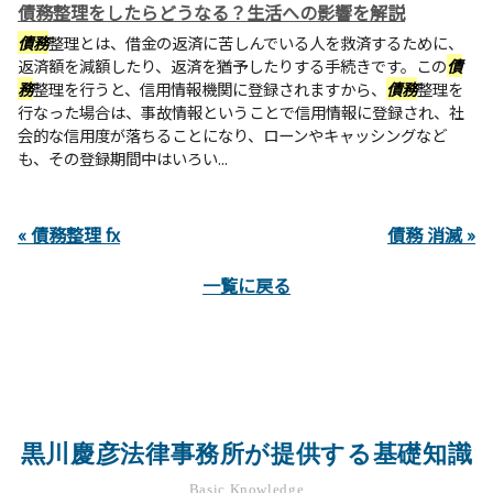
債務整理をしたらどうなる？生活への影響を解説
債務
整理とは、借金の返済に苦しんでいる人を救済するために、
返済額を減額したり、返済を猶予したりする手続きです。この
債
務
整理を行うと、信用情報機関に登録されますから、
債務
整理を
行なった場合は、事故情報ということで信用情報に登録され、社
会的な信用度が落ちることになり、ローンやキャッシングなど
も、その登録期間中はいろい...
« 債務整理 fx
債務 消滅 »
一覧に戻る
黒川慶彦法律事務所が提供する基礎知識
Basic Knowledge