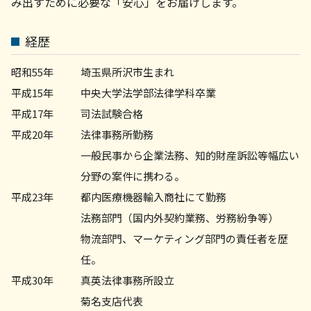
み出すために必要な「安心」をお届けします。
相続問題 弁護士 相談 横浜市
労務問題 弁護士 相談 横浜市
労務問題 弁護士 相談 世田谷区
経歴
顧問弁護士 相談 町田市
顧問弁護士 菊名
昭和55年
埼玉県所沢市生まれ
平成15年
中央大学法学部法律学科卒業
平成17年
司法試験合格
平成20年
法律事務所勤務
一般民事から企業法務、知的財産訴訟等幅広い
分野の案件に携わる。
平成23年
都内医療機器輸入商社にて勤務
法務部門（国内外契約業務、労務紛争等）
物流部門、マーケティング部門の責任者を歴
任。
平成30年
真英法律事務所設立
菊名支店代表