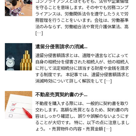
コンプライアンスとはそもそも、法令や企業倫理
を守ることを意味します。その中でも労務コンプ
ライアンスは、労働関係法令を遵守したうえで労
務管理を行うことをいいます。会社は、労働基準
法のみならず、労働組合法や育児介護休業法、高
[…]
遺留分侵害請求の消滅...
遺留分侵害額請求とは、遺贈や遺言などによって
自身の相続分を侵害された相続人が、他の相続人
に対して法定相続分に該当する財産や金銭を請求
する制度です。 本記事では、遺留分侵害額請求と
消滅時効について詳しく解説をして […]
不動産売買契約書のチ...
不動産を購入する際には、一般的に契約書を取り
交わします。高額な売買となるため、契約書の内
容はしっかり確認し、誤りや誤解のないようにす
ることが大切です。 特に、以下の点に注意しまし
ょう。・売買物件の内容・売買金額 […]