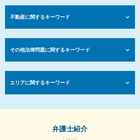
就業規則 作り方
相続放棄 必要書類
債務整理 デメリット 車
コンプライアンス 個人情報
相続放棄 兄弟
債務整理 paypay
会社 解雇
不動産に関するキーワード
遺留分 減殺請求権 相続
債務整理 医療ローン
法令 コンプライアンス
妻 遺留分
債務整理とは
パワハラ 再発防止
相続財産 調査 方法
債務整理とは 自己破産
不動産トラブル 無料相談 弁護士
就業規則とは
民法 相続 順位
債務整理 ギャンブル
アパート 賃貸契約
パワハラ 対応
相続 兄弟 子供
その他法律問題に関するキーワード
債務整理 借り入れ
契約トラブル 相談
コンプライアンス 従業員
公正 遺言
債務 強制執行
家賃滞納 裁判
解雇 手順
遺留分 請求期限
債務 任意整理とは
不動産 退去トラブル
労務 紛争
債権回収 会社 取立て
相続放棄 申述書
債務 経費 違い
家賃滞納 弁護士
コンプライアンス 重要性
法律事務所 顧問
配偶者 法定相続分
債務 経費
賃貸 退去トラブル
エリアに関するキーワード
パワハラ 訴えられたら
顧問弁護士
遺留分 兄弟
不動産トラブル 立ち退き
就労規定 作成 弁護士
売掛金 払っ てくれ ない
相続 遺留分 計算
売買契約 不動産
セクハラ パワハラ 防止
顧問弁護士 社員の相談
相続放棄 手続き
顧問弁護士 相談 川崎市
賃貸借 法律
労務管理 問題
顧問弁護士 メリット
遺産分割協議書 作成
不動産トラブル 弁護士 相談 川崎市
不動産 売却 マンション
労働基準法 問題
債権 売掛金
法定相続分
労務 菊名
不動産トラブル 法律相談
弁護士 顧問契約 メリット
遺言書 遺留分
債権回収 弁護士 相談 横浜市
家賃滞納 強制退去
弁護士紹介
売掛金 回収 できない
遺言書 1人に相続
企業法務 弁護士 相談 川崎市
建物 欠陥
売掛金 未回収
遺産分割協議がまとまらない
Lawyer