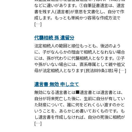
などに違いがあります。①自筆証書遺言は、遺言
書を残す人(遺言者)が意思を文書化し、自分で作
成します。もっとも単純かつ容易な作成方法で
[…]
代襲相続 孫 遺留分
法定相続人の範囲と順位もっとも、後述のよう
に、子がなんらかの理由で相続人となれない場合
には、孫が代わりに代襲相続人となります。②子
や孫がいない場合には、直系尊属として親や祖父
母が法定相続人となります(民法889条1項1号 […]
遺言書 無効 申し立て
無効になる遺言書とは■遺言書とは遺言書とは、
自分が将来死亡した後に、生前に自分が有してい
た財産について、誰に何をどれくらい渡すのかと
いうことを、あらかじめ書いておくものです。も
し遺言書を作成しなければ、自分の死後に相続が
[…]