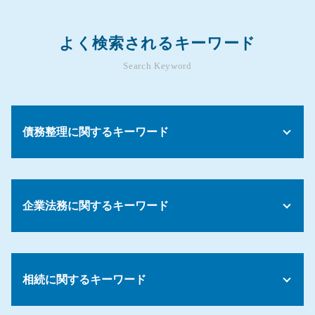
よく検索されるキーワード
Search Keyword
債務整理に関するキーワード
債務 認識
債務 契約
企業法務に関するキーワード
債務整理 訴えられた
債務整理 弁護士事務所
個人再生 流れ
コンプライアンス パワハラ
債務整理 おまとめローン
会社 就業規則
債務 調べる方法
相続に関するキーワード
懲戒処分 出勤停止
債務 クリーニング
パワハラ 対策
債務整理 リスク