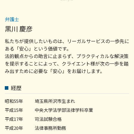
不動産トラブル 菊名
物件 契約
顧問弁護士 契約書
遺言 無効
顧問弁護士 菊名
賃貸 入居トラブル
会社 法務
労務問題 弁護士 相談 世田谷区
不動産トラブル 調停
弁護士
債権 消滅時効
債権回収 弁護士 相談 世田谷区
不動産 売買契約 解除
契約書 リーガル チェックとは
黒川 慶彦
労務問題 弁護士 相談 町田市
賃貸契約
会社 顧問弁護士
労務問題 弁護士 相談 川崎市
明け渡し 訴訟
私たちが提供したいものは、リーガルサービスの一歩先に
債権 取り立て
企業法務 弁護士 相談 世田谷区
顧問弁護士 契約
ある「安心」という価値です。
不動産トラブル 弁護士 相談 世田谷区
債権回収の方法
法的観点からの助言に止まらず、プラクティカルな解決策
相続問題 弁護士 相談 町田市
法律事務所 債権回収
を提示することによって、クライエント様が次の一歩を踏
顧問弁護士 相談 世田谷区
法人 破産 スケジュール
み出すために必要な「安心」をお届けします。
企業法務 弁護士 相談 町田市
不動産トラブル 弁護士 相談 町田市
債権回収 弁護士 相談 町田市
経歴
労務問題 弁護士 相談 横浜市
企業法務 弁護士 相談 横浜市
昭和55年
埼玉県所沢市生まれ
平成15年
中央大学法学部法律学科卒業
平成17年
司法試験合格
平成20年
法律事務所勤務