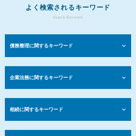
よく検索されるキーワード
Search Keyword
債務整理に関するキーワード
債務整理 一括請求
任意整理 賃貸契約
企業法務に関するキーワード
債務整理 おまとめローン
債務整理 和解とは
債務 期限
会社 就業規則
債務整理 デメリット 車
残業代 請求
債務 強制執行
相続に関するキーワード
雇用 労働問題
債務 承認 時効
解雇 手順
債務整理 paypay
パワハラ 対応
相続 調停 取り下げ
債務整理 デメリット ブラックリスト
就労規定 作成 弁護士