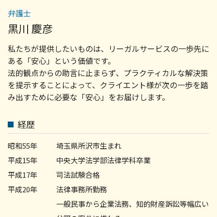
債権 取り立て
相続 菊名
不動産 売買契約 解除
弁護士
会社 顧問弁護士
顧問弁護士 菊名
アパート 賃貸契約
売掛金 払っ てくれ ない
黒川 慶彦
企業法務 弁護士 相談 町田市
マンション 売買契約書
債権 売掛金
不動産トラブル 弁護士 相談 川崎市
不動産 訴訟
私たちが提供したいものは、リーガルサービスの一歩先に
債権回収 会社 取立て
企業法務 弁護士 相談 世田谷区
景品表示法 わかりやすく
ある「安心」という価値です。
顧問弁護士 相談 川崎市
顧問弁護士 社員の相談
法的観点からの助言に止まらず、プラクティカルな解決策
顧問弁護士 相談 横浜市
債権回収の方法
を提示することによって、クライエント様が次の一歩を踏
顧問弁護士 相談 世田谷区
顧問弁護士 契約
み出すために必要な「安心」をお届けします。
労務問題 弁護士 相談 横浜市
債権回収 菊名
顧問弁護士 相談 町田市
経歴
労務問題 弁護士 相談 町田市
相続問題 弁護士 相談 世田谷区
昭和55年
埼玉県所沢市生まれ
平成15年
中央大学法学部法律学科卒業
平成17年
司法試験合格
平成20年
法律事務所勤務
一般民事から企業法務、知的財産訴訟等幅広い