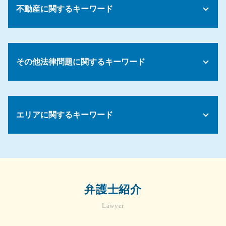
代襲相続 孫 遺留分
任意整理 債務整理
就業規則とは
不動産に関するキーワード
遺言 無効
債務 任意整理
会社 懲罰規定
遺産 相続 話し合いに応じ ない
任意整理 支払い 遅れ
コンプライアンスとは
配偶者 法定相続分
債務整理 相談 おすすめ
家賃滞納 強制退去
コンプライアンス 従業員
相続放棄 費用
債務 口約束
マンション トラブル 裁判
コンプライアンス 法務
遺産相続 預金 引き出し
その他法律問題に関するキーワード
債務整理 しない方がいい
不動産トラブル 法律相談
会社 解雇 条件
遺産分割協議がまとまらない
債務 計上 タイミング
不動産売買 契約書
会社 解雇
限定承認 手続き
債務整理費用 払えない
不動産 売却 マンション
パワハラ 処分
法務 顧問
遺産 相続人の範囲
債務整理 費用 相場
賃貸 退去トラブル
会社 パワハラ 相談
会社 法務
公正証書遺言 納得いかない
債務整理 お金借りたい
契約トラブル 相談
エリアに関するキーワード
みなし 残業代
契約書 リーガル チェックとは
相続放棄 申述書
不動産トラブル 無料相談 弁護士
裁量労働制 残業代
法人 破産 スケジュール
遺留分 減殺請求権 相続
マンション 賃貸契約
パワハラ 告発
売掛金 督促
遺言書 1人に相続
相続問題 弁護士 相談 川崎市
賃貸借 法律
法令 コンプライアンス
顧問弁護士 メリット
相続財産管理人 選任 申立
相続問題 弁護士 相談 町田市
不動産トラブル 立ち退き
解雇条件 労働基準法
売掛金 回収 できない
遺産分割 不動産
労務問題 弁護士 相談 川崎市
不動産会社 トラブル
顧問弁護士
遺言 書 自筆
債権回収 弁護士 相談 町田市
家賃滞納 弁護士
弁護士紹介
法律事務所 債権回収
遺言書 遺留分
企業法務 弁護士 相談 川崎市
不動産 退去トラブル
売掛金 未回収
妻 遺留分
Lawyer
相続問題 弁護士 相談 横浜市
売買契約 不動産
顧問弁護士 契約書
民法 相続 順位
債権回収 弁護士 相談 川崎市
土地 契約書