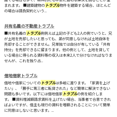
まれます。 ■建築建物の
トラブル
物件を建築する場合、ほとんど
の場合は請負契約という...
共有名義の不動産トラブル
■共有名義の
トラブル
例例えば上記の子ども2人の例でいうと、兄
が土地を売却したいと思っても、弟が同意しなければ土地自体を
売却することができません。兄単独では自分が有している「共有
持分」を売却できるに留まります。他の例として、土地を貸して
いる場合に得られる賃料等の収入は本来2人で分けなければなりま
せんが、これを独り占...
借地借家トラブル
借地や借家についての
トラブル
は多岐に渡ります。「家賃を上げ
たい」、「勝手に第三者に転貸された」など簡単に解決できない
問題も多いです。以下には借地借家
トラブル
の例を紹介しま
す。 ■賃料増減額請求賃料を上げたい場合、当事者で合意できれ
ばよいですが、借主も現行の賃料を増額されることについて簡単
に同意はしないと思います。...