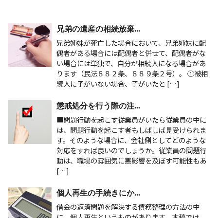
兄弟の遺産の相続放棄...
兄弟姉妹が死亡した場合において、兄弟姉妹に配
偶者がある場合には配偶者と併せて、配偶者がな
い場合には単独で、自分が相続人になる場合があ
ります（民法８８２条、８８９条２号）。 ①被相
続人に子がいない場合、子がいたと […]
懲戒処分を行う際の注...
■問題行動を起こす従業員がいたら従業員の中に
は、問題行動を起こす者もしばしば見受けられま
す。そのような場合に、会社側としてどのような
対応をすれば良いのでしょうか。従業員の問題行
動は、職場の雰囲気に悪影響を及ぼす可能性もあ
[…]
個人再生の手続きにか...
借金の返済問題を解決する債務整理の方法の中
に、個人再生というものがあります。本稿では、