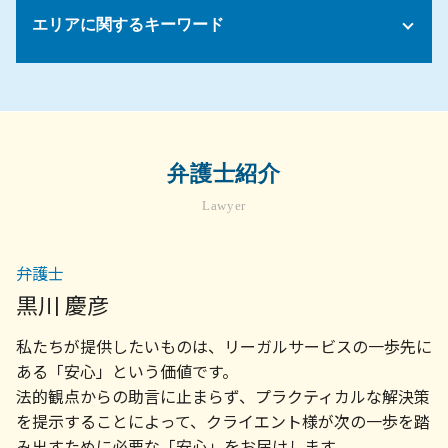
家賃滞納 立ち退き
労働紛争 解決
景品表示法 わかりやすく
遺産分割協議がまとまらない
債務 継承
不動産トラブル 法律相談
エリアに関するキーワード
会社 パワハラ 相談
債権 売掛金
配偶者 法定相続分
家賃滞納 強制退去 できない
継続雇用制度 就業規則
法務 顧問
遺留分 時効
売買契約 不動産
労働時間 問題
契約書 リーガル チェックとは
相続放棄 手続き
企業法務 菊名
マンション 賃貸契約
法令 コンプライアンス
法人 破産 スケジュール
遺産分割協議 やり直し
不動産トラブル 弁護士 相談 町田市
賃貸借 法律
就業規則 作り方
顧問弁護士 社員の相談
相続放棄 費用
債権回収 弁護士 相談 世田谷区
不動産 売却 マンション
売掛金 督促
遺言 無効
顧問弁護士 相談 川崎市
不動産 売買契約 解除
弁護士紹介
売掛金 未回収
遺産分割 不動産
相続問題 弁護士 相談 川崎市
物件 契約
弁護士 顧問契約 メリット
法定相続人 順位
Lawyer
債権回収 弁護士 相談 横浜市
マンション トラブル 裁判
顧問弁護士
遺言 書 自筆
企業法務 弁護士 相談 川崎市
契約トラブル 相談
顧問弁護士 契約
労務問題 弁護士 相談 世田谷区
建物 欠陥
弁護士
売掛金 回収 できない
不動産トラブル 弁護士 相談 世田谷区
不動産 訴訟
顧問弁護士 メリット
黒川 慶彦
債権回収 菊名
不動産売買 契約書
債権回収 会社 取立て
顧問弁護士 菊名
不動産 契約トラブル
私たちが提供したいものは、リーガルサービスの一歩先に
会社 顧問弁護士
顧問弁護士 相談 横浜市
売掛金 払っ てくれ ない
ある「安心」という価値です。
相続 菊名
債権 消滅時効
法的観点からの助言に止まらず、プラクティカルな解決策
不動産トラブル 弁護士 相談 横浜市
会社 法務
を提示することによって、クライエント様が次の一歩を踏
顧問弁護士 相談 世田谷区
債権 取り立て
み出すために必要な「安心」をお届けします。