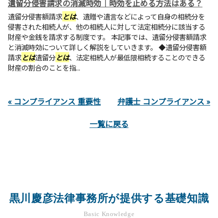
遺留分侵害請求の消滅時効｜時効を止める方法はある？
遺留分侵害額請求
とは
、遺贈や遺言などによって自身の相続分を
侵害された相続人が、他の相続人に対して法定相続分に該当する
財産や金銭を請求する制度です。 本記事では、遺留分侵害額請求
と消滅時効について詳しく解説をしていきます。 ◆遺留分侵害額
請求
とは
遺留分
とは
、法定相続人が最低限相続することのできる
財産の割合のことを指...
« コンプライアンス 重要性
弁護士 コンプライアンス »
一覧に戻る
黒川慶彦法律事務所が提供する基礎知識
Basic Knowledge