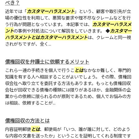
べき？
近年では「
カスタマーハラスメント
」という、顧客や取引先が立
場の優位性を利用して、悪質な要求や理不尽なクレームなどを行
う行為が問題となっています。 本記事では、
カスタマーハラスメ
ント
の事例や対処法について解説をしていきます。 ◆
カスタマー
ハラスメント
とは
カスタマーハラスメント
は、クレームと同一視
されがちですが、全く...
債権回収を弁護士に依頼するメリット
これら一連の手続きを個人で行うこ
とは
なかなか難しく、専門的
知識を有する人へ相談することがよいでしょう。 その際、債権回
収会社へ取り立てを委託する方法もあります。もっとも債権回収
会社が回収できる債権の種類には限りがあるほか、金融関係の企
業からの依頼に限られるのが原則であるため、個人でお悩みの方
は相談、依頼することが...
債権回収の方法とは
内容証明郵便
とは
、郵便局が「いつ、誰が誰に対して、どのよう
な内容の文書を送ったか」ということを証明してくれる制度です