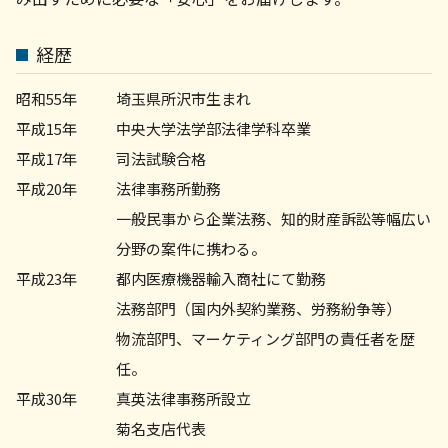
労務問題 弁護士 相談 町田市
労務問題 弁護士 相談 横浜市
企業法務 弁護士 相談 横浜市
経歴
不動産トラブル 菊名
不動産トラブル 弁護士 相談 川崎市
昭和55年
埼玉県所沢市生まれ
平成15年
中央大学法学部法律学科卒業
平成17年
司法試験合格
平成20年
法律事務所勤務
一般民事から企業法務、知的財産訴訟等幅広い
分野の案件に携わる。
平成23年
都内医療機器輸入商社にて勤務
法務部門（国内外契約業務、労務紛争等）
物流部門、マーケティング部門の責任者を歴
任。
平成30年
真英法律事務所設立
菊名支店代表