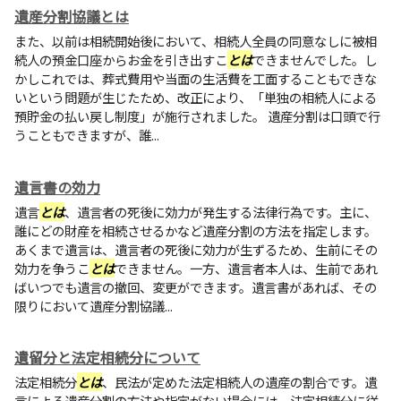
遺産分割協議とは
また、以前は相続開始後において、相続人全員の同意なしに被相
続人の預金口座からお金を引き出すこ
とは
できませんでした。し
かしこれでは、葬式費用や当面の生活費を工面することもできな
いという問題が生じたため、改正により、「単独の相続人による
預貯金の払い戻し制度」が施行されました。 遺産分割は口頭で行
うこともできますが、誰...
遺言書の効力
遺言
とは
、遺言者の死後に効力が発生する法律行為です。主に、
誰にどの財産を相続させるかなど遺産分割の方法を指定します。
あくまで遺言は、遺言者の死後に効力が生ずるため、生前にその
効力を争うこ
とは
できません。一方、遺言者本人は、生前であれ
ばいつでも遺言の撤回、変更ができます。遺言書があれば、その
限りにおいて遺産分割協議...
遺留分と法定相続分について
法定相続分
とは
、民法が定めた法定相続人の遺産の割合です。遺
言による遺産分割の方法や指定がない場合には、法定相続分に従