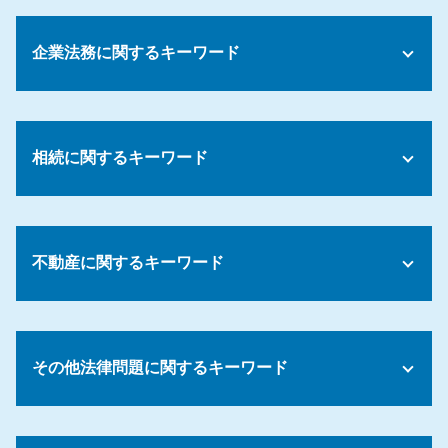
債務とは わかりやすく
債務整理 いつ消える
企業法務に関するキーワード
債務 消滅時効
債務整理 おすすめ ランキング
債務整理 しない方がいい
正社員 解雇 条件
債務整理 デメリット 携帯
裁量労働制 残業代
債務整理 訴えられた
相続に関するキーワード
パワハラ 対策
債務整理 相談
労働環境 問題
債務整理 任意
就業規則 福利厚生
生前 遺言書 効力
債務整理 訴訟
企業倫理 コンプライアンス
遺言書 遺留分
債務整理とは 法人
長時間労働 問題
不動産に関するキーワード
遺留分 請求期限
債務 債権 簿記
カスタマーハラスメント 対応
相続財産管理人 選任 申立
任意整理 支払い 遅れ
年俸制 残業代
民法 相続 順位
債務整理 デメリット 住宅ローン
土地 契約書
コンプライアンス パワハラ
遺言 法定相続人
個人再生 手続き
不動産会社 トラブル
みなし 残業代
相続 遺留分 計算
その他法律問題に関するキーワード
債務整理 いつからカード作れる
不動産トラブル 立ち退き
労働基準法 解雇事由
相続 揉める 原因
債務整理 後払い
家賃滞納 弁護士
弁護士 コンプライアンス
遺産分割協議書 作成
債務整理 何年
明け渡し 訴訟
残業代 未払い
顧問弁護士 契約書
遺産 相続 話し合いに応じ ない
債務整理 リスク