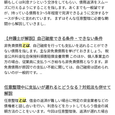
額もしくは利息ナシという交渉をしてもらい、債務返済をスムー
ズに行えるようにすることを指します。あくまでも一般論です
が、持っている債務を3～5年程度で完済できるように交渉するケ
ースが多いと言われています。 まずはそんな任意整理に必要な期
間から解説していきまし...
【弁護士が解説】自己破産できる条件・できない条件
非免責債務
とは
、自己破産を行っても支払いを逃れることができ
ない債務を指します。主な非免責債務を挙げておきましょう。 税
金公共料金社会保険料損害賠償金養育費 このほか、個人事業主の
方の場合、従業員に支払うべき給与も非免責債務となります。非
免責債務が原因での支払い不能に関しては、自己破産は認められ
ないのが一般的です。...
任意整理中に支払いが遅れるとどうなる？対処法も併せて
解説
任意整理
とは
、借金の返済が難しい場合に特定の貸金業者などの
債権者と話し合いを行い、利息などをカットしてもらう借金の減
額方法のことをいいます。今回は任意整理後、返済が遅れた場合