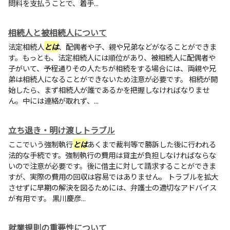
問料を支払うことで、着手...
相続人と被相続人について
法定相続人
とは
、配偶者や子、親や兄弟などがなることができま
す。もっとも、法定相続人には順位があり、被相続人に配偶者や
子がいて、予程通りその人たちが相続をする場合には、両親や兄
弟は相続人になることができないため注意が必要です。 相続が開
始したら、まず相続人が誰であるかを把握しなければなりませ
ん。中には連絡が取れず、...
立ち退き・明け渡しトラブル
ここでいう強制執行
とは
あくまで裁判等で勝訴した後に行われる
法的な手続です。強制執行の費用は貸主が負担しなければならな
いので注意が必要です。後に借主に対して請求することができま
すが、実際の費用の回収は容易ではありません。 トラブルを拡大
させずに早期の解決を図るためには、弁護士の適切なアドバイス
が有用です。 黒川慶彦...
就業規則の重要性について