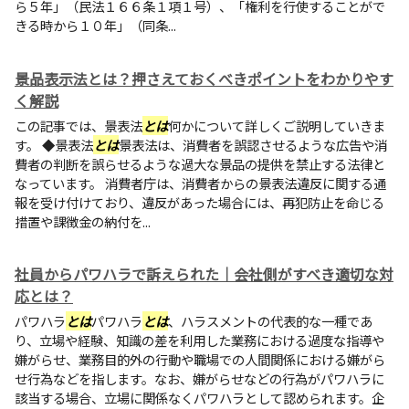
ら５年」（民法１６６条１項１号）、「権利を行使することがで
きる時から１０年」（同条...
景品表示法とは？押さえておくべきポイントをわかりやす
く解説
この記事では、景表法
とは
何かについて詳しくご説明していきま
す。 ◆景表法
とは
景表法は、消費者を誤認させるような広告や消
費者の判断を誤らせるような過大な景品の提供を禁止する法律と
なっています。 消費者庁は、消費者からの景表法違反に関する通
報を受け付けており、違反があった場合には、再犯防止を命じる
措置や課徴金の納付を...
社員からパワハラで訴えられた｜会社側がすべき適切な対
応とは？
パワハラ
とは
パワハラ
とは
、ハラスメントの代表的な一種であ
り、立場や経験、知識の差を利用した業務における過度な指導や
嫌がらせ、業務目的外の行動や職場での人間関係における嫌がら
せ行為などを指します。なお、嫌がらせなどの行為がパワハラに
該当する場合、立場に関係なくパワハラとして認められます。企