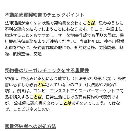
不動産売買契約書のチェックポイント
法律知識が全くない状態で契約書を交わすこ
とは
、思わぬうちに
不利な契約を結んでしまうことにもなります。そこで、弁護士に
相談することをおすすめします。 契約書作成でお困りの際は、黒
川慶彦法律事務所までご連絡ください。 当事務所は、神奈川県横
浜市を中心に、契約書作成の他にも、知的財産権、労務問題、離
婚、債務整理、交通...
契約書のリーガルチェックをする重要性
契約は、申込みと承諾により成立し（民法第522条第１項）、契約
書は必ずしも必要
とは
されていないのです（民法第522条第2
項）。例えば、コンビニエンスストアやスーパーマーケットで商
品を購入するこ
とは
、日常生活における売買契約の代表例です
が、 公社債に契約書を交わすこ
とは
まずないでしょう。ではな
ぜ、ことビジネスにおい...
家賃滞納者への対処方法