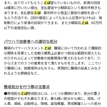
また、出て行ってもらうこ
とは
望んでいないものの、家賃の回収
は確実に行いたい場合、支払督促や少額訴訟という裁判手続きも
あります。支払督促
とは
、裁判所から借主に督促の通知を送って
もらう方法です。2回の督促によってもなんら応答がなければ、強
制執行により家賃の回収ができます。 また少額訴訟
とは
、60万円
以下の金銭支払い請...
パワハラ加害者への適切な処分
職場のパワーハラスメント
とは
、職場において行われる ①優越的
な関係を背景とした言動②業務上必要かつ相当な範囲を超えたも
の③それらによって労働者の就業環境が害されるものであり、①
から③までの３つの要素を全て満たすものをさします。 ここでい
う職場には、就業場所はもちろん、実質的に職場の延長とみなさ
れるような懇親会など...
懲戒処分を行う際の注意点
●懲戒処分
とは
懲戒処分には、いくつか種類があり、処分の重さ
の程度がそれぞれ異なります。最も軽い処分から順に、戒告、け
ん責、減給、出勤停止、降格、諭旨解雇、懲戒解雇といった処分