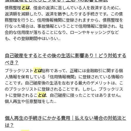
債務整理
とは
、借金の返済に苦しんでいる人を救済するために、
返済額を減額したり、返済を猶予したりする手続きです。この債
務整理を行うと、信用情報機関に登録されますから、債務整理を
行なった場合は、事故情報ということで信用情報に登録され、社
会的な信用度が落ちることになり、ローンやキャッシングなど
も、その登録期間中はいろい...
自己破産をするとその後の生活に影響あり！どう対処する
べき？
ブラックリスト
とは
俗称であって、正確には金融取引に関する個
人情報を保有している「信用情報機関」に登録されている情報の
ことです。自己破産後の生活を左右する最大のデメリットは、こ
のブラックリストに登録されることです。しかし、ブラックリス
トに登録されるこ
とは
、自己破産に限ったことではありません。
個人再生や任意整理をした...
個人再生の手続きにかかる費用｜払えない場合の対処法と
は？