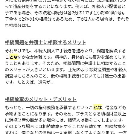
って遺産分割をすることになります。例えば、相続人が配偶者と
子である場合、その法定相続分は各2分の1です(民法900条1号)。
子全体で2分の1の相続分であるため、子が2人いる場合は、それぞ
れ相続分は4...
相続問題を弁護士に相談するメリット
それだけでも、相続人個人で手続きを進めたり、問題を解決する
こ
とは
なかなか困難です。精神的、身体的にも疲労を溜めてしま
うこともあります。そのため、相続問題は弁護士に相談すること
のメリットが大きいといえます。 上記のような財産調査や相続人
調査はもちろんのこと、後の相続手続きにおいても弁護士の出番
です。たとえば、遺言が...
相続放棄のメリット・デメリット
もっとも、一切の権利義務を承継するというこ
とは
、借金なども
承継することになります。そのため、プラスとなる積極財産以上
に消極財産の額が多い場合には、相続人は損をしてしまいます。
そのような場合には相続放棄をすることが有効です。相続放棄を
すれば、借金などの債務は一切承継しなくてよくなります。 一方