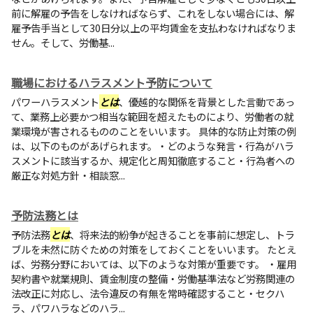
前に解雇の予告をしなければならず、これをしない場合には、解
雇予告手当として30日分以上の平均賃金を支払わなければなりま
せん。そして、労働基...
職場におけるハラスメント予防について
パワーハラスメント
とは
、優越的な関係を背景とした言動であっ
て、業務上必要かつ相当な範囲を超えたものにより、労働者の就
業環境が害されるもののことをいいます。 具体的な防止対策の例
は、以下のものがあげられます。・どのような発言・行為がハラ
スメントに該当するか、規定化と周知徹底すること・行為者への
厳正な対処方針・相談窓...
予防法務とは
予防法務
とは
、将来法的紛争が起きることを事前に想定し、トラ
ブルを未然に防ぐための対策をしておくことをいいます。 たとえ
ば、労務分野においては、以下のような対策が重要です。 ・雇用
契約書や就業規則、賃金制度の整備・労働基準法など労務関連の
法改正に対応し、法令違反の有無を常時確認すること・セクハ
ラ、パワハラなどのハラ...