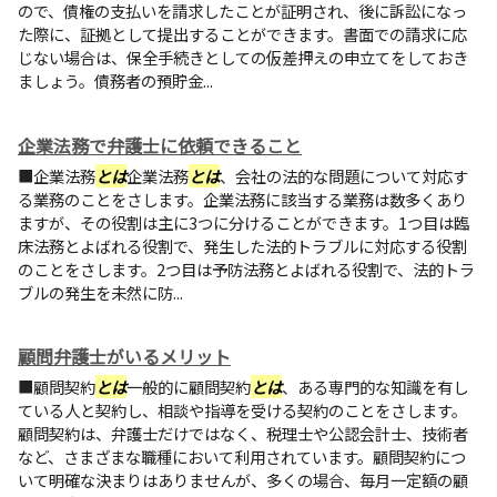
ので、債権の支払いを請求したことが証明され、後に訴訟になっ
た際に、証拠として提出することができます。書面での請求に応
じない場合は、保全手続きとしての仮差押えの申立てをしておき
ましょう。債務者の預貯金...
企業法務で弁護士に依頼できること
■企業法務
とは
企業法務
とは
、会社の法的な問題について対応す
る業務のことをさします。企業法務に該当する業務は数多くあり
ますが、その役割は主に3つに分けることができます。1つ目は臨
床法務とよばれる役割で、発生した法的トラブルに対応する役割
のことをさします。2つ目は予防法務とよばれる役割で、法的トラ
ブルの発生を未然に防...
顧問弁護士がいるメリット
■顧問契約
とは
一般的に顧問契約
とは
、ある専門的な知識を有し
ている人と契約し、相談や指導を受ける契約のことをさします。
顧問契約は、弁護士だけではなく、税理士や公認会計士、技術者
など、さまざまな職種において利用されています。顧問契約につ
いて明確な決まりはありませんが、多くの場合、毎月一定額の顧