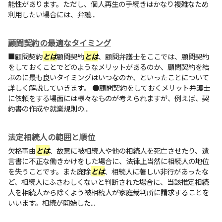
能性があります。ただし、個人再生の手続きはかなり複雑なため
利用したい場合には、弁護...
顧問契約の最適なタイミング
■顧問契約
とは
顧問契約
とは
、顧問弁護士をここでは、顧問契約
をしておくことでどのようなメリットがあるのか、顧問契約を結
ぶのに最も良いタイミングはいつなのか、といったことについて
詳しく解説していきます。 ●顧問契約をしておくメリット弁護士
に依頼をする場面には様々なものが考えられますが、例えば、契
約書の作成や就業規則の...
法定相続人の範囲と順位
欠格事由
とは
、故意に被相続人や他の相続人を死亡させたり、遺
言書に不正な働きかけをした場合に、法律上当然に相続人の地位
を失うことです。また廃除
とは
、相続人に著しい非行があったな
ど、相続人にふさわしくないと判断された場合に、当該推定相続
人を相続人から除くよう被相続人が家庭裁判所に請求することを
いいます。相続が開始した...