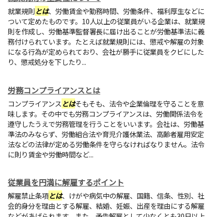
就業規則
とは
、労働賃金や勤務時間、労働条件、福利厚生などに
ついて定めたものです。10人以上の従業員がいる企業は、就業規
則を作成し、労働基準監督署長に届け出ることが労働基準法に義
務付けられています。たとえば就業規則には、懲戒や解雇の対象
になる行為が定められており、会社が勝手に従業員をクビにした
り、懲戒処分を下したり...
労務コンプライアンスとは
コンプライアンス
とは
そもそも、法令や企業倫理を守ることを意
味します。その中でも労務コンプライアンスは、労働関係法令を
遵守したうえで労務管理を行うことをいいます。会社は、労働基
準法のみならず、労働組合法や育児介護休業法、高齢者雇用安定
法などの法律が定める労働条件を守らなければなりません。法令
に則り賃金や労働時間など...
従業員を円満に解雇するポイント
解雇禁止条項
とは
、けがや病気中の解雇、国籍、信条、性別、社
会的身分を理由とする解雇、結婚、妊娠、出産を理由にする解雇
などがあげられます。また、予告解雇として少なくとも30日以上