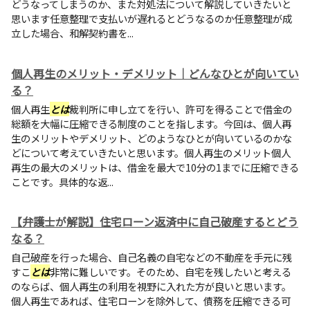
どうなってしまうのか、また対処法について解説していきたいと
思います任意整理で支払いが遅れるとどうなるのか任意整理が成
立した場合、和解契約書を...
個人再生のメリット・デメリット｜どんなひとが向いてい
る？
個人再生
とは
裁判所に申し立てを行い、許可を得ることで借金の
総額を大幅に圧縮できる制度のことを指します。今回は、個人再
生のメリットやデメリット、どのようなひとが向いているのかな
どについて考えていきたいと思います。個人再生のメリット個人
再生の最大のメリットは、借金を最大で10分の1までに圧縮できる
ことです。具体的な返...
【弁護士が解説】住宅ローン返済中に自己破産するとどう
なる？
自己破産を行った場合、自己名義の自宅などの不動産を手元に残
すこ
とは
非常に難しいです。そのため、自宅を残したいと考える
のならば、個人再生の利用を視野に入れた方が良いと思います。
個人再生であれば、住宅ローンを除外して、債務を圧縮できる可