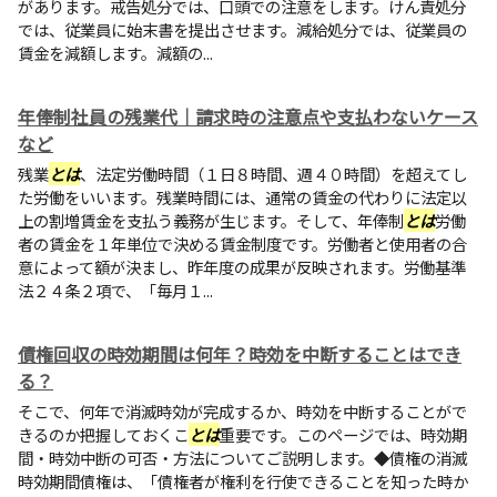
があります。戒告処分では、口頭での注意をします。けん責処分
では、従業員に始末書を提出させます。減給処分では、従業員の
賃金を減額します。減額の...
年俸制社員の残業代｜請求時の注意点や支払わないケース
など
残業
とは
、法定労働時間（１日８時間、週４０時間）を超えてし
た労働をいいます。残業時間には、通常の賃金の代わりに法定以
上の割増賃金を支払う義務が生じます。そして、年俸制
とは
労働
者の賃金を１年単位で決める賃金制度です。労働者と使用者の合
意によって額が決まし、昨年度の成果が反映されます。労働基準
法２４条２項で、「毎月１...
債権回収の時効期間は何年？時効を中断することはでき
る？
そこで、何年で消滅時効が完成するか、時効を中断することがで
きるのか把握しておくこ
とは
重要です。このページでは、時効期
間・時効中断の可否・方法についてご説明します。◆債権の消滅
時効期間債権は、「債権者が権利を行使できることを知った時か