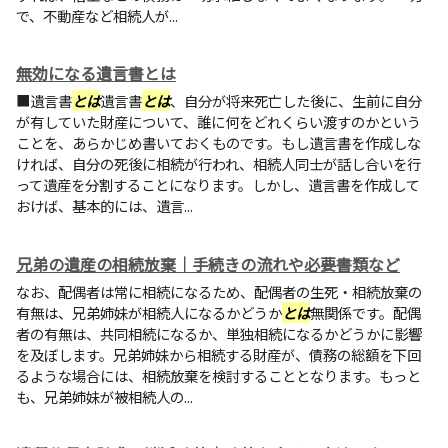
で、不動産など相続人が...
無効になる遺言書とは
■遺言書
とは
遺言書
とは
、自分が将来死亡した後に、生前に自分
が有していた財産について、誰に何をどれくらい渡すのかという
ことを、あらかじめ書いておくものです。もし遺言書を作成しな
ければ、自分の死後に相続が行われ、相続人同士が話し合いを行
って遺産を分割することになります。しかし、遺言書を作成して
おけば、基本的には、遺言...
兄弟の遺産の相続放棄｜手続きの流れや必要書類など
なお、配偶者は常に相続になるため、配偶者の生死・相続放棄の
有無は、兄弟姉妹が相続人になるかどうか
とは
無関係です。配偶
者の有無は、共同相続になるか、単独相続になるかどうかに影響
を及ぼします。兄弟姉妹から相続する財産が、債務の総額を下回
るような場合には、相続放棄を検討することとなります。もっと
も、兄弟姉妹が被相続人の...