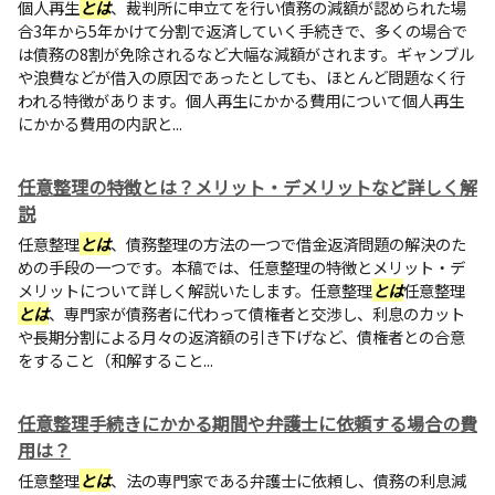
個人再生
とは
、裁判所に申立てを行い債務の減額が認められた場
合3年から5年かけて分割で返済していく手続きで、多くの場合で
は債務の8割が免除されるなど大幅な減額がされます。ギャンブル
や浪費などが借入の原因であったとしても、ほとんど問題なく行
われる特徴があります。個人再生にかかる費用について個人再生
にかかる費用の内訳と...
任意整理の特徴とは？メリット・デメリットなど詳しく解
説
任意整理
とは
、債務整理の方法の一つで借金返済問題の解決のた
めの手段の一つです。本稿では、任意整理の特徴とメリット・デ
メリットについて詳しく解説いたします。任意整理
とは
任意整理
とは
、専門家が債務者に代わって債権者と交渉し、利息のカット
や長期分割による月々の返済額の引き下げなど、債権者との合意
をすること（和解すること...
任意整理手続きにかかる期間や弁護士に依頼する場合の費
用は？
任意整理
とは
、法の専門家である弁護士に依頼し、債務の利息減