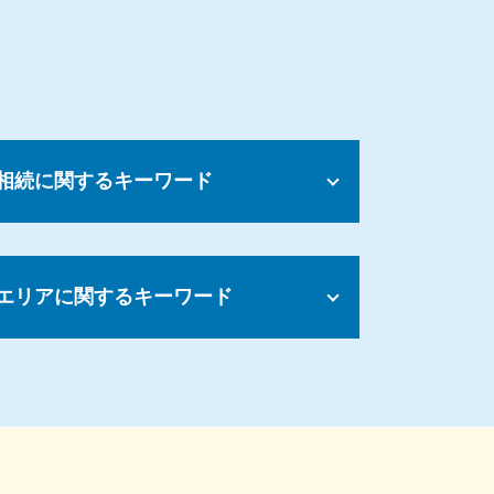
ド
相続に関するキーワード
相続 調停 取り下げ
遺言執行者 相続人
エリアに関するキーワード
公正証書遺言 無効にしたい
遺産分割協議がまとまらない
相続 揉める 原因
労務問題 弁護士 相談 町田市
相続財産管理人 選任 申立
顧問弁護士 相談 世田谷区
遺留分 時効
労務問題 弁護士 相談 横浜市
遺言書 遺留分
不動産トラブル 弁護士 相談 横浜市
遺言 無効
顧問弁護士 菊名
相続放棄 申述書