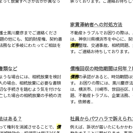
よって放棄すべきか否かが異なっ
承っております。ご連絡お待ちし
家賃滞納者への対処方法
護士黒川慶彦までご連絡くださ
不動産トラブルでお困りの際は、
問題の他にも、知的財産権、契約書
は、神奈川県横浜市を中心に、契
法務など多岐にわたってご相談を
債務
整理、交通事故、相続問題、
す。ご連絡お待ちしております。
書類など
債権回収の時効期間は何年？
ような場合には、相続放棄を検討
債務
の承認があると、時効期間は
人の場合、相続放棄に必要な書類
す。 お困りの際には、黒川慶彦
切な手続きを踏むよう気を付けな
は、横浜市、川崎市、世田谷区、
亡した場合の相続放棄の手続の流
題、不動産トラブル、企業法務、
す。依頼者...
法はある？
社員からパワハラで訴えられ
って権利を消滅させることで、
債
例えば、訴状が届いたにもかかわ
消滅時効の一般規定は民法166条
発生することに繋がります。事実