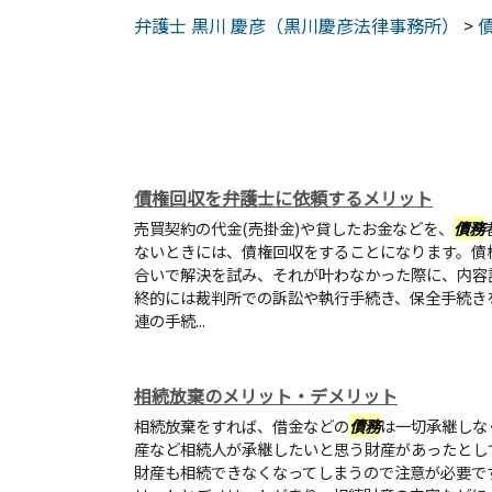
弁護士 黒川 慶彦（黒川慶彦法律事務所）
>
債権回収を弁護士に依頼するメリット
売買契約の代金(売掛金)や貸したお金などを、
債務
ないときには、債権回収をすることになります。債
合いで解決を試み、それが叶わなかった際に、内容
終的には裁判所での訴訟や執行手続き、保全手続き
連の手続...
相続放棄のメリット・デメリット
相続放棄をすれば、借金などの
債務
は一切承継しな
産など相続人が承継したいと思う財産があったとし
財産も相続できなくなってしまうので注意が必要で