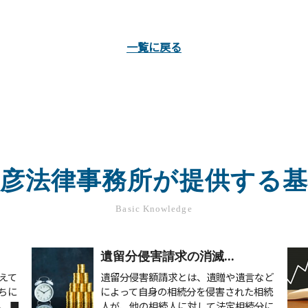
一覧に戻る
慶彦法律事務所が提供する基
Basic Knowledge
遺留分侵害請求の消滅...
えて
遺留分侵害額請求とは、遺贈や遺言など
ちに
によって自身の相続分を侵害された相続
。 ■
人が、他の相続人に対して法定相続分に