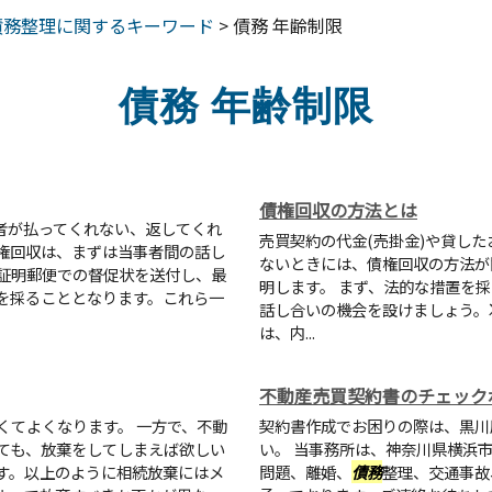
債務整理に関するキーワード
>
債務 年齢制限
債務 年齢制限
債権回収の方法とは
者が払ってくれない、返してくれ
売買契約の代金(売掛金)や貸した
権回収は、まずは当事者間の話し
ないときには、債権回収の方法が
証明郵便での督促状を送付し、最
明します。 まず、法的な措置を
を採ることとなります。これら一
話し合いの機会を設けましょう。
は、内...
不動産売買契約書のチェック
くてよくなります。 一方で、不動
契約書作成でお困りの際は、黒川
ても、放棄をしてしまえば欲しい
い。 当事務所は、神奈川県横浜
す。以上のように相続放棄にはメ
問題、離婚、
債務
整理、交通事故