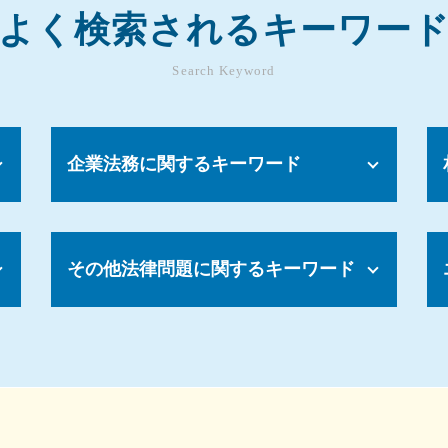
よく検索されるキーワー
Search Keyword
企業法務に関するキーワード
パワハラ 再発防止
解雇 手順
その他法律問題に関するキーワード
コンプライアンス パワハラ
就業規則 福利厚生
パワハラ 告発
売掛金 払っ てくれ ない
カスタマーハラスメント とは
法律事務所 顧問
パワハラ 対策
会社 法務
労働環境 問題
景品表示法 わかりやすく
コンプライアンス 重要性
弁護士 顧問契約 メリット
会社 解雇 条件