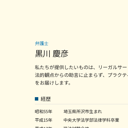
不動産 訴訟
債務 確認方法
土地 契約書
任意整理 支払い 遅れ
賃貸 入居トラブル
債務 年齢制限
家賃滞納 裁判
債務 肩代わり
不動産トラブル 無料相談 弁護士
債務 クレジットカード
不動産トラブル 調停
債務整理 注意
弁護士
家賃滞納 立ち退き
民事再生 債務整理
売買契約 不動産
黒川 慶彦
債務整理 会社
不動産 売買契約 解除
債務整理 和解書
アパート 賃貸契約
私たちが提供したいものは、リーガルサー
債務 契約書
不動産会社 トラブル
法的観点からの助言に止まらず、プラクテ
明け渡し 訴訟
をお届けします。
住宅 売買 契約
家賃滞納 強制退去
不動産 契約トラブル
経歴
昭和55年
埼玉県所沢市生まれ
平成15年
中央大学法学部法律学科卒業