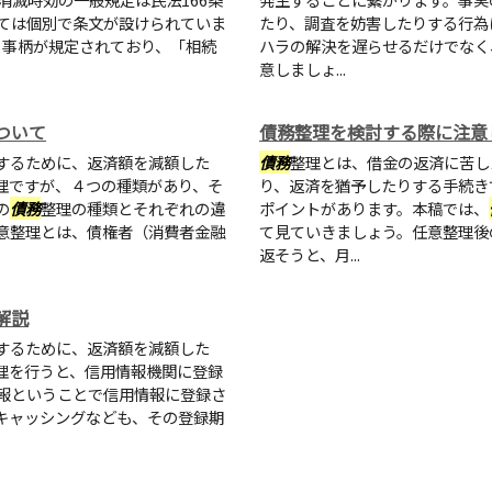
ては個別で条文が設けられていま
たり、調査を妨害したりする行為
する事柄が規定されており、「相続
ハラの解決を遅らせるだけでなく
意しましょ...
ついて
債務整理を検討する際に注意
するために、返済額を減額した
債務
整理とは、借金の返済に苦し
理ですが、４つの種類があり、そ
り、返済を猶予したりする手続き
の
債務
整理の種類とそれぞれの違
ポイントがあります。本稿では、
意整理とは、債権者（消費者金融
て見ていきましょう。任意整理後
返そうと、月...
解説
するために、返済額を減額した
理を行うと、信用情報機関に登録
報ということで信用情報に登録さ
キャッシングなども、その登録期