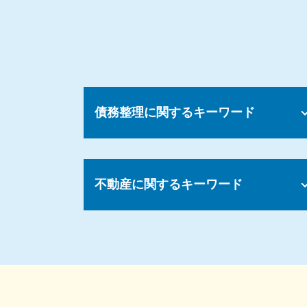
債務整理に関するキーワード
債務 相続税
債務整理 制限
不動産に関するキーワード
債務整理とは 法人
自己破産 クレジットカード
債務整理 種類
マンション 賃貸契約
債務整理 違い
不動産 退去トラブル
債務 簡単に
契約トラブル 相談
債務整理 認められない
マンション トラブル 裁判
債務整理 取り消し
不動産トラブル 立ち退き
債務整理 一括請求