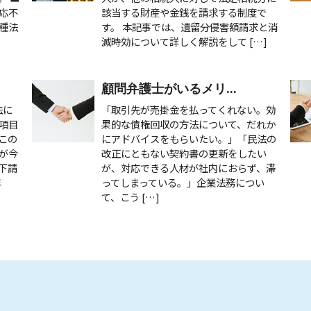
応不
該当する財産や金銭を請求する制度で
種法
す。 本記事では、遺留分侵害額請求と消
滅時効について詳しく解説をして […]
顧問弁護士がいるメリ...
法に
「取引先が売掛金を払ってくれない。効
項目
果的な債権回収の方法について、だれか
この
にアドバイスをもらいたい。」「民法の
が今
改正にともない契約書の更新をしたい
下請
が、対応できる人材が社内におらず、滞
年
ってしまっている。」企業法務につい
て、こう […]