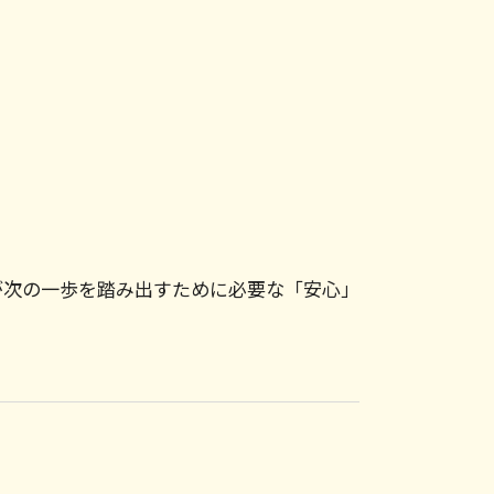
相続問題 弁護士 相談 町田市
遺産 法律相談
不動産トラブル 弁護士 相談 町田市
生前 遺言書 効力
相続問題 弁護士 相談 横浜市
相続 遺留分 計算
債権回収 弁護士 相談 横浜市
遺言 法定相続人
不動産トラブル 菊名
遺産分割 不動産
労務問題 弁護士 相談 川崎市
公正証書遺言 無効
企業法務 弁護士 相談 横浜市
遺留分侵害額請求権 時効
相続 菊名
法定相続人 兄弟
債権回収 弁護士 相談 町田市
法定相続分
債権回収 弁護士 相談 世田谷区
配偶者 法定相続分
企業法務 菊名
が次の一歩を踏み出すために必要な「安心」
債権回収 菊名
顧問弁護士 相談 横浜市
顧問弁護士 相談 町田市
企業法務 弁護士 相談 川崎市