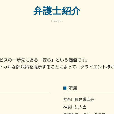
法務 顧問
解雇 要件
契約書 リーガル チェックとは
弁護士紹介
労使 紛争
債権 消滅時効
カスタマーハラスメント 対応
法律事務所 債権回収
Lawyer
コンプライアンス 法務
顧問弁護士
労働基準法 解雇事由
債権 取り立て
秘密保持契約書 nda
顧問弁護士 契約書
解雇条件 労働基準法
債権回収 会社 取立て
セクハラ 処分
売掛金 督促
正社員 解雇 条件
債権回収の方法
ビスの一歩先にある「安心」という価値です。
会社 解雇
顧問弁護士 メリット
ィカルな解決策を提示することによって、クライエント様
売掛金 未回収
顧問弁護士 契約
債権 売掛金
法人 破産 スケジュール
所属
神奈川県弁護士会
神奈川法人会