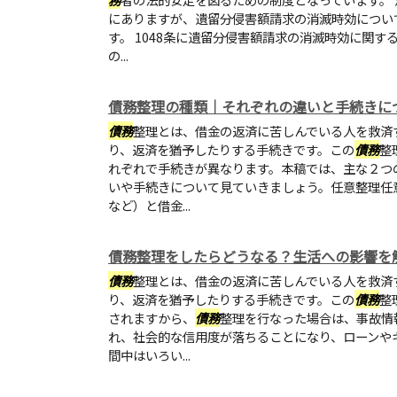
にありますが、遺留分侵害額請求の消滅時効につい
す。 1048条に遺留分侵害額請求の消滅時効に関
の...
債務整理の種類｜それぞれの違いと手続きに
債務
整理とは、借金の返済に苦しんでいる人を救済
り、返済を猶予したりする手続きです。この
債務
整
れぞれで手続きが異なります。本稿では、主な２つ
いや手続きについて見ていきましょう。任意整理任
など）と借金...
債務整理をしたらどうなる？生活への影響を
債務
整理とは、借金の返済に苦しんでいる人を救済
り、返済を猶予したりする手続きです。この
債務
整
されますから、
債務
整理を行なった場合は、事故情
れ、社会的な信用度が落ちることになり、ローンや
間中はいろい...