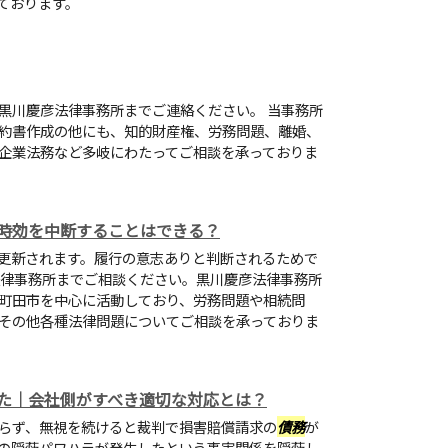
ております。
黒川慶彦法律事務所までご連絡ください。 当事務所
約書作成の他にも、知的財産権、労務問題、離婚、
企業法務など多岐にわたってご相談を承っておりま
時効を中断することはできる？
更新されます。履行の意志ありと判断されるためで
法律事務所までご相談ください。黒川慶彦法律事務所
町田市を中心に活動しており、労務問題や相続問
その他各種法律問題についてご相談を承っておりま
た｜会社側がすべき適切な対応とは？
らず、無視を続けると裁判で損害賠償請求の
債務
が
の隠蔽パワハラが発生したという事実関係を隠蔽し