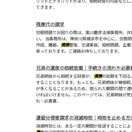
リットとデメリットがあり、相続財産の内容などに
てきます...
残業代の請求
労務問題でお困りの際は、黒川慶彦法律事務所、弁
い。 当事務所は、神奈川県横浜市を中心に、労務
作成、離婚、
債務
整理、交通事故、相続問題、企業
承っております。ご連絡お待ちしております。
兄弟の遺産の相続放棄｜手続きの流れや必要
兄弟姉妹から相続する財産が、
債務
の総額を下回る
することとなります。もっとも、兄弟姉妹が被相続
が多くなることがあるため、限られた期間の間で適
ければいけません。このページでは、兄弟姉妹が死
れ・必要書...
遺留分侵害請求の消滅時効｜時効を止める方
消滅時効とは、ある一定の期間が経過することによ
務
者の法的安定を図るための制度となっています。 