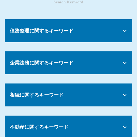
Search Keyword
債務整理に関するキーワード
債務 任意整理
債務 借金 違い
企業法務に関するキーワード
債務 更改
債務整理 進め方
民事再生 債務整理
会社 就業規則
債務整理 弁護士
労働紛争 解決
債務とは わかりやすく
相続に関するキーワード
セクハラ パワハラ 防止
債務整理 お金ない
残業代 請求
債務整理 デメリット ブラックリスト
裁量労働制 残業代
遺言 無効
債務整理 和解交渉
セクハラ 処分
相続放棄 費用
債務整理 ギャンブル
パワハラ 再発防止
不動産に関するキーワード
配偶者 法定相続分
債務整理 種類
コンプライアンス 従業員