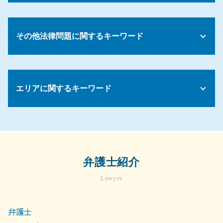
相続 揉める 原因
自己破産 流れ
年俸制 残業代
遺留分 時効
債務整理 時効
家賃滞納 裁判
懲戒処分 出勤停止
法定相続人 順位
債務整理 流れ
マンション 売買契約書
コンプライアンス パワハラ
遺産 相続 話し合いに応じ ない
その他法律問題に関するキーワード
債務整理 個人再生とは
家賃滞納 立ち退き
解雇 要件
相続財産管理人 選任 申立
債務整理 制限
マンション 賃貸契約
労務 紛争
公正証書遺言 無効にしたい
自己破産 住宅ローン
不動産トラブル 無料相談 弁護士
就業規則 勤務時間
弁護士 顧問契約 メリット
遺言執行者 相続人
債務 口約束
入居 トラブル
みなし 残業代
景品表示法 わかりやすく
相続放棄 兄弟 必要書類
任意整理 賃貸契約
明け渡し 訴訟
エリアに関するキーワード
パワハラ 対策
顧問弁護士
遺産相続 預金 引き出し
不動産 売買契約 解除
会社 規則
債権 取り立て
遺産分割協議がまとまらない
賃貸 退去トラブル
就業規則 福利厚生
法律事務所 債権回収
民法 相続 順位
相続 菊名
不動産トラブル 法律相談
ハラスメント 防止
売掛金 督促
遺留分 減殺請求権 相続
労務問題 弁護士 相談 世田谷区
不動産 契約トラブル
パワハラ 告発
顧問弁護士 メリット
相続放棄 必要書類
顧問弁護士 相談 世田谷区
家賃滞納 強制退去
顧問弁護士 契約書
遺言 書 自筆
顧問弁護士 相談 町田市
賃貸契約
弁護士紹介
契約書 リーガル チェックとは
相続 調停 取り下げ
労務問題 弁護士 相談 川崎市
不動産売買 契約書
法務 顧問
遺留分 減殺請求
Lawyer
労務 菊名
不動産トラブル 調停
債権回収の方法
相続放棄 兄弟
債権回収 菊名
家賃滞納 強制退去 できない
債権 売掛金
企業法務 弁護士 相談 横浜市
不動産 退去トラブル
弁護士
債権回収 会社 取立て
相続問題 弁護士 相談 世田谷区
賃貸借 法律