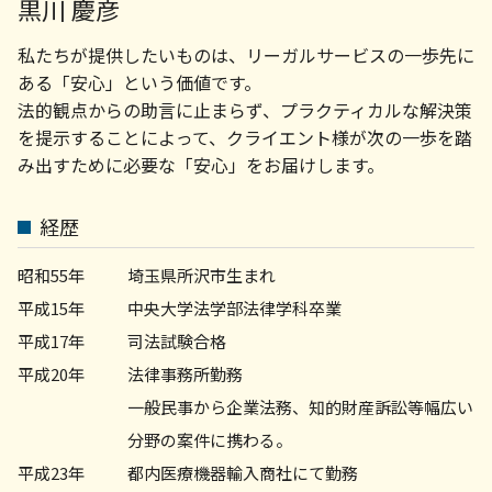
法人 破産 スケジュール
黒川 慶彦
不動産トラブル 弁護士 相談 川崎市
不動産トラブル 立ち退き
法律事務所 顧問
相続問題 弁護士 相談 川崎市
家賃滞納 弁護士
私たちが提供したいものは、リーガルサービスの一歩先に
売掛金 未回収
債権回収 弁護士 相談 横浜市
顧問弁護士 契約
ある「安心」という価値です。
企業法務 弁護士 相談 川崎市
会社 顧問弁護士
法的観点からの助言に止まらず、プラクティカルな解決策
不動産トラブル 弁護士 相談 横浜市
顧問弁護士 社員の相談
を提示することによって、クライエント様が次の一歩を踏
企業法務 弁護士 相談 世田谷区
会社 法務
み出すために必要な「安心」をお届けします。
相続問題 弁護士 相談 町田市
企業法務 弁護士 相談 町田市
顧問弁護士 相談 横浜市
経歴
債権回収 弁護士 相談 世田谷区
債権回収 弁護士 相談 川崎市
昭和55年
埼玉県所沢市生まれ
平成15年
中央大学法学部法律学科卒業
平成17年
司法試験合格
平成20年
法律事務所勤務
一般民事から企業法務、知的財産訴訟等幅広い
分野の案件に携わる。
平成23年
都内医療機器輸入商社にて勤務