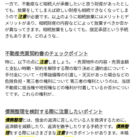
一方で、不動産など相続人が承継したいと思う財産があったとし
ても、放棄をしてしまえば欲しい財産も相続できなくなってしま
うので
注意
が必要です。以上のように相続放棄にはメリットとデ
メリットがあり、相続財産の内容などによって放棄すべきか否か
が異なってきます。相続放棄をしなくても、限定承認という手続
きもあります。どのような...
不動産売買契約書のチェックポイント
特に、以下の点に
注意
しましょう。・売買物件の内容・売買金額
と支払い時期・契約を解除する際の取り決めと違約金について・
手付金について・付帯設備等の引渡し・天災があった場合などの
危険負担・第三者の権利について 第三者の権利というのは、当該
不動産に抵当権や地役権などの権利が付着しているか否かについ
てです。これらの権利が...
債務整理を検討する際に注意したいポイント
債務整理
とは、借金の返済に苦しんでいる人を救済するために、
返済額を減額したり、返済を猶予したりする手続きです。
債務整
理
をする際にはさまざまな
注意
すべきポイントがあります。本稿