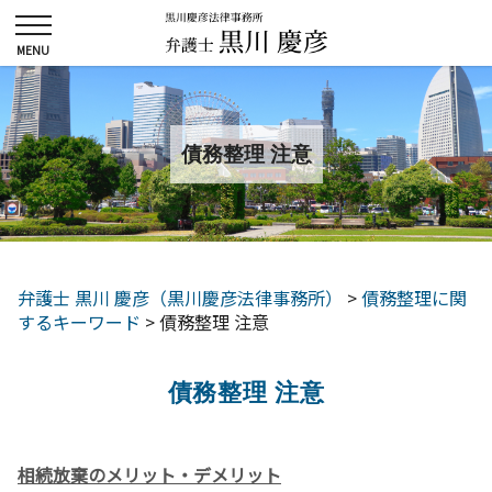
債務整理 注意
弁護士 黒川 慶彦（黒川慶彦法律事務所）
>
債務整理に関
するキーワード
>
債務整理 注意
債務整理 注意
相続放棄のメリット・デメリット