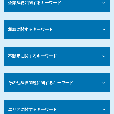
企業法務に関するキーワード
債務整理 意味
np後払い 債務整理
債務整理中 借入
裁量労働制 残業代
債務整理 種類
労務管理 問題
債務整理 見積もり
相続に関するキーワード
みなし 残業代
任意整理 期間
下請法 改正 2026
債務整理 選び方
就業規則 作り方
遺留分 減殺請求
債務 クレジット
コンプライアンス パワハラ
遺言 無効
債務 期限
労務 法律
不動産に関するキーワード
遺留分 兄弟
債務整理 相談 おすすめ
解雇 手順
相続放棄 必要書類
債務整理 やってよかった
雇用 労働問題
遺言 書 自筆
債務整理 費用 相場
マンション 賃貸契約
会社 規則
相続財産 調査 方法
個人再生 費用
不動産トラブル 調停
就業規則 福利厚生
限定承認 手続き
その他法律問題に関するキーワード
債務 債権 簿記
不動産トラブル 立ち退き
会社 懲罰規定
遺言書 無効 申し立て
債務整理 カードローン
賃貸 入居トラブル
継続雇用制度 就業規則
相続放棄 兄弟
債務 年齢制限
家賃滞納 立ち退き
コンプライアンス 講習
法律事務所 顧問
法定相続人 順位
債務整理 和解交渉
建物 欠陥
長時間労働 問題
売掛金 未回収
遺産 法律相談
債務整理 官報
家賃滞納 弁護士
エリアに関するキーワード
残業代 請求
売掛金 払っ てくれ ない
相続放棄 手続き