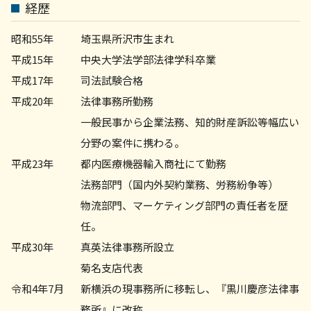
労務問題 弁護士 相談 川崎市
経歴
企業法務 弁護士 相談 世田谷区
債権回収 弁護士 相談 川崎市
昭和55年
埼玉県所沢市生まれ
平成15年
中央大学法学部法律学科卒業
平成17年
司法試験合格
平成20年
法律事務所勤務
一般民事から企業法務、知的財産訴訟等幅広い
分野の案件に携わる。
平成23年
都内医療機器輸入商社にて勤務
法務部門（国内外契約業務、労務紛争等）
物流部門、マーケティング部門の責任者を歴
任。
平成30年
真英法律事務所設立
菊名支店代表
令和4年7月
新横浜の現事務所に移転し、『黒川慶彦法律事
務所』に改称