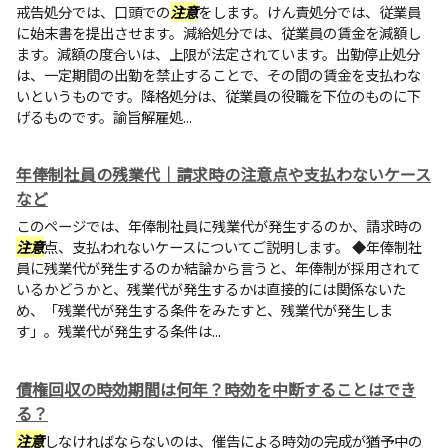
戒告処分では、口頭での
注意
をします。けん責処分では、従業員
に始末書を提出させます。減給処分では、従業員の賃金を減額し
ます。減額の度合いは、上限が法定されています。出勤停止処分
は、一定期間の出勤を禁止することで、その間の賃金を支払わな
いというものです。降格処分は、従業員の役職を下位のものに下
げるものです。諭旨解雇処...
年俸制社員の残業代｜請求時の注意点や支払わないケース
など
このページでは、年俸制社員に残業代が発生するのか、請求時の
注意
点、支払われないケースについてご説明します。 ◆年俸制社
員に残業代が発生するのか結論から言うと、年俸制が採用されて
いるかどうかと、残業代が発生するかは直接的には関係ないた
め、「残業代が発生する条件をみたすと、残業代が発生しま
す」。残業代が発生する条件は...
債権回収の時効期間は何年？時効を中断することはでき
る？
注意
しなければならないのは、催告による時効の完成が猶予中の