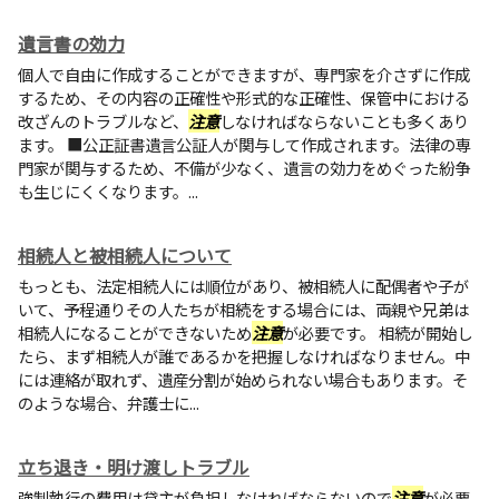
遺言書の効力
個人で自由に作成することができますが、専門家を介さずに作成
するため、その内容の正確性や形式的な正確性、保管中における
改ざんのトラブルなど、
注意
しなければならないことも多くあり
ます。 ■公正証書遺言公証人が関与して作成されます。法律の専
門家が関与するため、不備が少なく、遺言の効力をめぐった紛争
も生じにくくなります。...
相続人と被相続人について
もっとも、法定相続人には順位があり、被相続人に配偶者や子が
いて、予程通りその人たちが相続をする場合には、両親や兄弟は
相続人になることができないため
注意
が必要です。 相続が開始し
たら、まず相続人が誰であるかを把握しなければなりません。中
には連絡が取れず、遺産分割が始められない場合もあります。そ
のような場合、弁護士に...
立ち退き・明け渡しトラブル
強制執行の費用は貸主が負担しなければならないので
注意
が必要