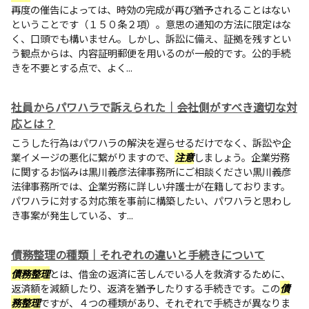
再度の催告によっては、時効の完成が再び猶予されることはない
ということです（１５０条２項）。意思の通知の方法に限定はな
く、口頭でも構いません。しかし、訴訟に備え、証拠を残すとい
う観点からは、内容証明郵便を用いるのが一般的です。公的手続
きを不要とする点で、よく...
社員からパワハラで訴えられた｜会社側がすべき適切な対
応とは？
こうした行為はパワハラの解決を遅らせるだけでなく、訴訟や企
業イメージの悪化に繋がりますので、
注意
しましょう。企業労務
に関するお悩みは黒川義彦法律事務所にご相談ください黒川義彦
法律事務所では、企業労務に詳しい弁護士が在籍しております。
パワハラに対する対応策を事前に構築したい、パワハラと思わし
き事案が発生している、す...
債務整理の種類｜それぞれの違いと手続きについて
債務整理
とは、借金の返済に苦しんでいる人を救済するために、
返済額を減額したり、返済を猶予したりする手続きです。この
債
務整理
ですが、４つの種類があり、それぞれで手続きが異なりま