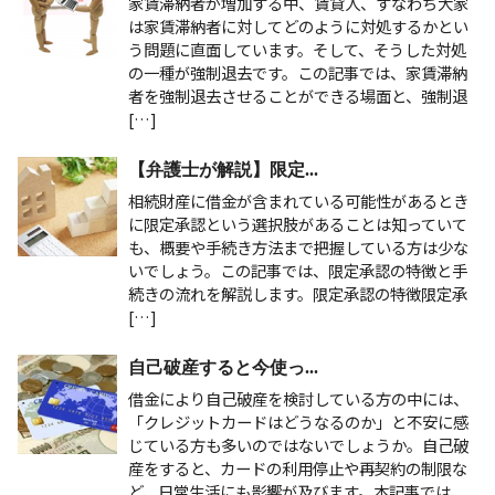
家賃滞納者が増加する中、賃貸人、すなわち大家
は家賃滞納者に対してどのように対処するかとい
う問題に直面しています。そして、そうした対処
の一種が強制退去です。この記事では、家賃滞納
者を強制退去させることができる場面と、強制退
[…]
【弁護士が解説】限定...
相続財産に借金が含まれている可能性があるとき
に限定承認という選択肢があることは知っていて
も、概要や手続き方法まで把握している方は少な
いでしょう。この記事では、限定承認の特徴と手
続きの流れを解説します。限定承認の特徴限定承
[…]
自己破産すると今使っ...
借金により自己破産を検討している方の中には、
「クレジットカードはどうなるのか」と不安に感
じている方も多いのではないでしょうか。自己破
産をすると、カードの利用停止や再契約の制限な
ど、日常生活にも影響が及びます。本記事では、