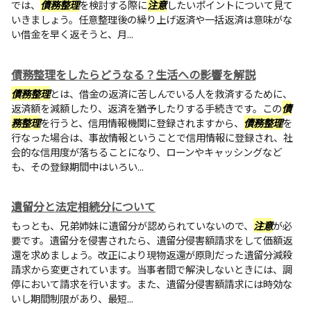
では、
債務整理
を検討する際に
注意
したいポイントについて見て
いきましょう。任意整理後の繰り上げ返済や一括返済は意味がな
い借金を早く返そうと、月...
債務整理をしたらどうなる？生活への影響を解説
債務整理
とは、借金の返済に苦しんでいる人を救済するために、
返済額を減額したり、返済を猶予したりする手続きです。この
債
務整理
を行うと、信用情報機関に登録されますから、
債務整理
を
行なった場合は、事故情報ということで信用情報に登録され、社
会的な信用度が落ちることになり、ローンやキャッシングなど
も、その登録期間中はいろい...
遺留分と法定相続分について
もっとも、兄弟姉妹に遺留分が認められていないので、
注意
が必
要です。遺留分を侵害されたら、遺留分侵害額請求をして価額返
還を求めましょう。改正により現物返還が原則だった遺留分減殺
請求から変更されています。当事者間で解決しないときには、調
停において請求を行います。また、遺留分侵害額請求には時効な
いし期間制限があり、最短...