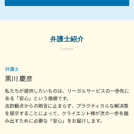
不動産 売買契約 解除
就労規定 作成 弁護士
顧問弁護士 社員の相談
相続 兄弟 子供
不動産トラブル 無料相談 弁護士
解雇 方法
債権 消滅時効
遺留分 時効
企業法務 弁護士 相談 横浜市
家賃滞納 強制退去 できない
セクハラ 処分
顧問弁護士 契約
遺産 相続 話し合いに応じ ない
企業法務 弁護士 相談 町田市
アパート 賃貸契約
労働環境 問題
顧問弁護士
遺言執行者 相続人
相続問題 弁護士 相談 世田谷区
不動産売買 契約書
契約書 リーガル チェックとは
法定相続分
債権回収 弁護士 相談 町田市
契約トラブル 相談
弁護士紹介
法人 破産 スケジュール
相続財産管理人 選任 申立
顧問弁護士 相談 世田谷区
不動産 訴訟
債権 売掛金
遺産分割協議がまとまらない
Lawyer
相続問題 弁護士 相談 横浜市
物件 契約
売掛金 回収 できない
遺言書 法定相続人 遺留分
顧問弁護士 相談 町田市
不動産 契約トラブル
債権回収 会社 取立て
相続問題 弁護士 相談 町田市
土地 契約書
弁護士
法律事務所 債権回収
不動産トラブル 弁護士 相談 横浜市
家賃滞納 強制退去
会社 顧問弁護士
黒川 慶彦
債権回収 弁護士 相談 世田谷区
賃貸契約
売掛金 督促
労務問題 弁護士 相談 世田谷区
賃貸 退去トラブル
私たちが提供したいものは、リーガルサービスの一歩先に
法務 顧問
労務 菊名
顧問弁護士 契約書
ある「安心」という価値です。
不動産トラブル 弁護士 相談 世田谷区
弁護士 顧問契約 メリット
法的観点からの助言に止まらず、プラクティカルな解決策
債権回収 弁護士 相談 横浜市
債権 取り立て
を提示することによって、クライエント様が次の一歩を踏
企業法務 弁護士 相談 川崎市
景品表示法 わかりやすく
み出すために必要な「安心」をお届けします。
不動産トラブル 弁護士 相談 町田市
不動産トラブル 弁護士 相談 川崎市